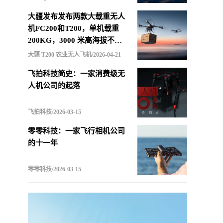
大疆发布发布两款大载重无人
机FC200和T200，单机载重
200KG，3000 米高海拔不减
载，支持四机联吊最多600KG
大疆 T200 农业无人飞机/2026-04-21
飞拍科技简史：一家消费级无
人机公司的起落
飞拍科技/2026-03-15
零零科技：一家飞行相机公司
的十一年
零零科技/2026-03-15