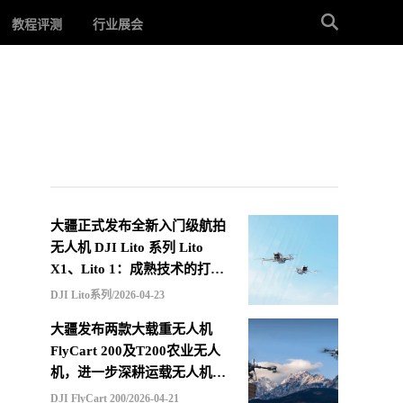
教程评测
行业展会
大疆正式发布全新入门级航拍
无人机 DJI Lito 系列 Lito
X1、Lito 1：成熟技术的打包
重组，更低价格的选择
DJI Lito系列/2026-04-23
大疆发布两款大载重无人机
FlyCart 200及T200农业无人
机，进一步深耕运载无人机市
场
DJI FlyCart 200/2026-04-21