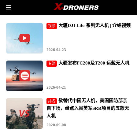
X-
大疆运载
Droners
无
大疆DJI Lito 系列无人机 | 介绍视频
视频
人
机
2026-04-23
门
大疆发布FC200及T200 运载无人机
专题
户
-
2026-04-21
无
欲替代中国无人机，美国国防部亲
排名
人
自下场，盘点入围美军SRR项目的五款无
人机
机
2020-09-08
行