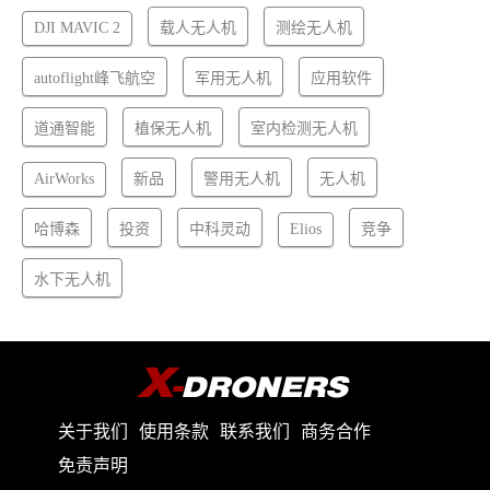
DJI MAVIC 2
载人无人机
测绘无人机
autoflight峰飞航空
军用无人机
应用软件
道通智能
植保无人机
室内检测无人机
AirWorks
新品
警用无人机
无人机
哈博森
投资
中科灵动
Elios
竞争
水下无人机
关于我们
使用条款
联系我们
商务合作
免责声明