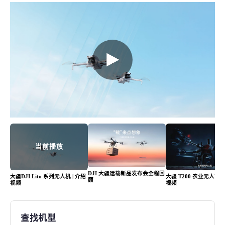
业
资
讯
平
台
当前播放
DJI 大疆运载新品发布会全程回
大疆DJI Lito 系列无人机 | 介绍
大疆 T200 农业无人飞机
顾
视频
视频
查找机型