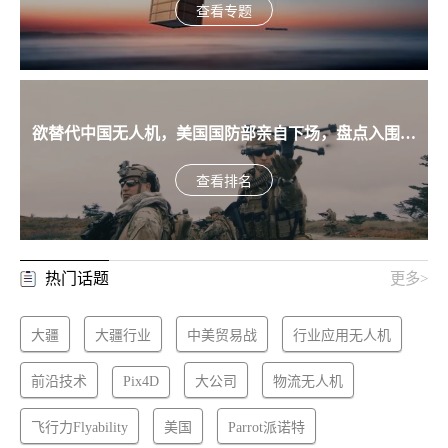
查看专题
欲替代中国无人机，美国国防部亲自下场，盘点入围美
军SRR项目的五款无人机
查看排名
热门话题
更多>
大疆
大疆行业
中美贸易战
行业应用无人机
前沿技术
Pix4D
大公司
物流无人机
飞行力Flyability
美国
Parrot派诺特