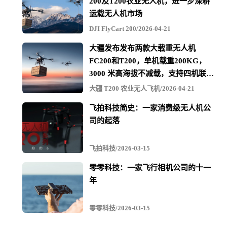
200及T200农业无人机，进一步深耕
包括中国、美国在内，餐饮外卖在移动互联网时代迎
运载无人机市场
来了爆发式增长，大部分外卖人员使用网约车之外的摩托
DJI FlyCart 200/2026-04-21
车、电动自行车等交通工具。
大疆发布发布两款大载重无人机
FC200和T200，单机载重200KG，
3000 米高海拔不减载，支持四机联吊
最多600KG
Uber计划明年在美国上市，一些投资银行已经将Uber
大疆 T200 农业无人飞机/2026-04-21
外卖业务估值为200亿美元，这有助于Uber在上市时获得一
飞拍科技简史：一家消费级无人机公
司的起落
个理想的估值。
飞拍科技/2026-03-15
Uber的无人机外卖计划也面临一些障碍。之前，美国
零零科技：一家飞行相机公司的十一
联邦航空管理局管理局推出了无人机监管的草案，将无人
年
机飞行限制在操控员视线之内，因此航空管理局还需要推
零零科技/2026-03-15
出允许视线之外飞行的监管体系。