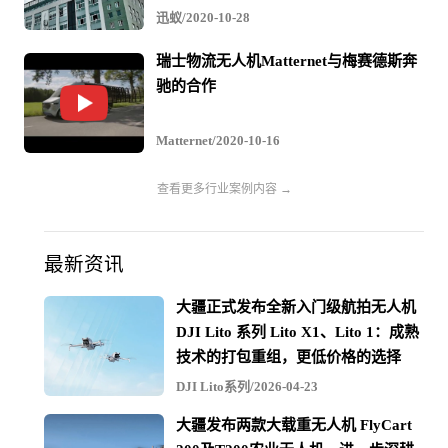
迅蚁/2020-10-28
内实现。
瑞士物流无人机Matternet与梅赛德斯奔
驰的合作
今天的Uber已经不再是简单的网约车公司，产品日渐
增加，其中餐饮外卖业务已经成为一匹“黑马”。Uber的外
Matternet/2020-10-16
卖服务已经覆盖了全球几百个城市，科罗沙今年初表示餐
查看更多行业案例内容 →
饮外卖业务未来有望每年贡献60亿美元的收入。
最新资讯
Uber的网约车服务已经具备了大量的车辆和司机，而
大疆正式发布全新入门级航拍无人机
在餐饮外卖业务中，Uber将通过手机软件调配司机到特定
DJI Lito 系列 Lito X1、Lito 1：成熟
的餐馆，将美食送到消费者家中。在一些国家，Uber外卖
技术的打包重组，更低价格的选择
DJI Lito系列/2026-04-23
也使用网约车之外的递送资源。
大疆发布两款大载重无人机 FlyCart