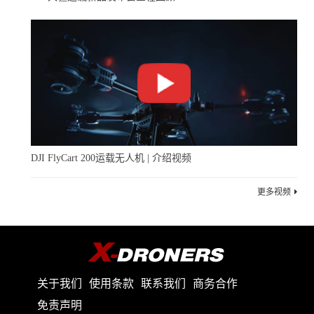
飞。此外，外卖无人机可能遭到不良之徒的破坏或盗窃。
其他互联网公司的无人机计划也不同程度遭遇了困
难。
2013年，亚马逊掌门人贝索斯曾表示，四到五年内将
DJI FlyCart 200运载无人机 | 介绍视频
推出无人机送快递。然而时至今日，亚马逊无人机仍然停
更多视频
留在美国交通部组织的试验阶段。
谷歌公司在2014年因为技术问题取消了无人机设计方
案，随后又发生了团队人事变动。直到今年，谷歌才开始
关于我们
使用条款
联系我们
商务合作
采用最新款的无人机在弗吉尼亚州测试无人机送冰激凌的
免责声明