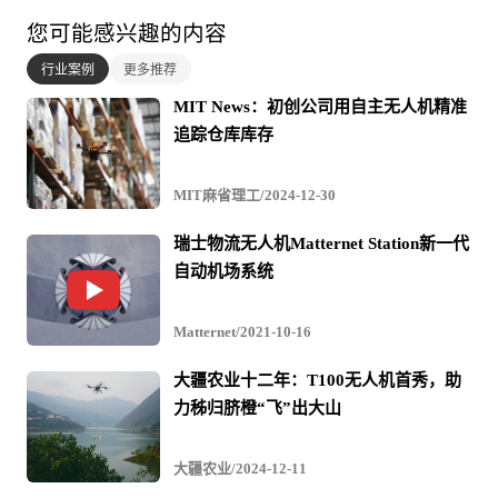
务获得华尔街的支持，以便能够在明年成功上市。
您可能感兴趣的内容
行业案例
更多推荐
MIT News：初创公司用自主无人机精准
除了外卖、共享单车、共享滑板车之外，Uber还瞄准
追踪仓库库存
了飞行汽车领域。就在上周，Uber还针对其卡车配货业
务，向司机们推出了卡车租赁服务。
MIT麻省理工/2024-12-30
瑞士物流无人机Matternet Station新一代
自动机场系统
在此之前，亚马逊等公司也对无人机在快递、送货领
域的用途产生了浓厚兴趣，并展开研发测试，不过时至今
Matternet/2021-10-16
日，没有任何一家电子商务公司真正实现了无人机送快递
​大疆农业十二年：T100无人机首秀，助
的商用，而无人机送外卖也属于一个新鲜事物。
力秭归脐橙“飞”出大山
大疆农业/2024-12-11
外媒指出，和同行以及美国监管部门相比，Uber对无