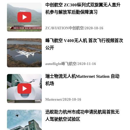
中创航空 ZC300纵列式双旋翼无人直升
人机在外卖领域的应用制定了一个更快的时间表。
机参与解放军后勤保障演习
ZCAVIATION中创航空/2020-10-16
五月份在一个有关“飞行出租车”的会议上，Uber首席
执行官科罗沙披露，Uber计划进行无人机送餐饮外卖的有
峰飞航空 V400无人机 首次飞行视频首次
公开
限测试。不过此次披露出的招聘启事显示，Uber对于无人
机外卖服务态度很认真。
autoflight峰飞航空/2020-11-16
瑞士物流无人机Matternet Station 自动
根据美国监管部门的要求，Uber、谷歌、联邦快递等
机场
公司目前正在美国特定的一些城市测试商用无人机。
Matternet/2020-10-16
迅蚁助力杭州市成功申请民航局首批无
在上述的大会上，科罗沙表示，人们需要“飞行的汉
人驾驶航空试验区
堡”。他表示，无人机送外卖有望在五分钟到半小时的距离