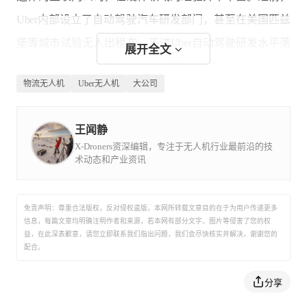
Uber内部设立了自动驾驶汽车研发部门，甚至在美国匹兹
堡等城市试验无人出租车，不过Uber自动驾驶研发水平落
展开全文
后于领先对手，并且发生了全世界第一宗网全自动驾驶汽
物流无人机
Uber无人机
大公司
车致人死亡事故，其无人车业务面临重大挫折，据称正在
寻找外部资金支持。
王闻静
X-Droners资深编辑，专注于无人机行业最前沿的技
术动态和产业资讯
除了无人车之外，Uber最近开始寻求中国的代工厂，
开发针对美国等市场的电动滑板车，支持其共享滑板车业
免责声明：尊重合法版权，反对侵权盗版，本网所转载文章目的在于为用户传递更多
务。
信息，每篇文章均明确注明作者和来源，若本网有部分文字、图片等侵害了您的权
益，在此深表歉意，请您立即联系我们指出问题，我们会尽快核实并解决，谢谢您的
配合。
在过去多年中，Uber在卡兰尼克执掌下成为一家问题
分享
企业，丑闻频发。外媒指出，新管理层希望用一些突破业