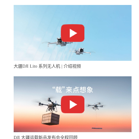
据无人机行业观察人士指出，美国无人机监管的一些
新概念和框架可能到明年一季度才会对外公开。
监管部门还需要制定有关无人机夜间飞行、飞机识别
系统方面的规定。这些规则正式推出可能要到2020年之
大疆DJI Lito 系列无人机 | 介绍视频
后。据报道，根据国会的要求，监管部门需要在明年之内
推出有关允许无人机快递业务的监管规则。
除了监管政策障碍之外，无人机送外卖或快递还面临
技术挑战，比如如何让一架无人机准确在某个消费者的家
门口或院子内着陆，另外恶劣天气也会阻止外卖无人机起
DJI 大疆运载新品发布会全程回顾