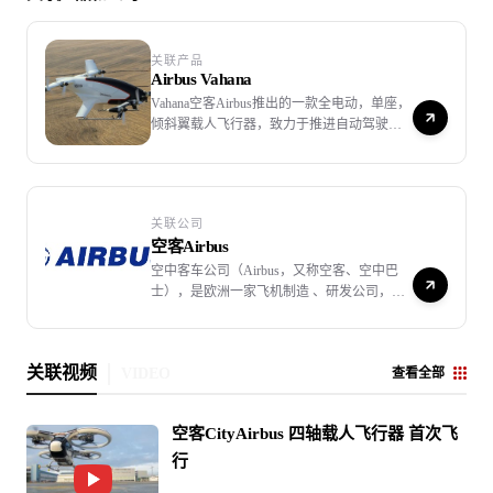
关联产品
Airbus Vahana
Vahana空客Airbus推出的一款全电动，单座，
倾斜翼载人飞行器，致力于推进自动驾驶的
电动垂直起降（eVTOL）飞行器事业。
关联公司
空客Airbus
空中客车公司（Airbus，又称空客、空中巴
士），是欧洲一家飞机制造 、研发公司，
1970年12月于法国成立。 空中客车公司的股
份由欧洲宇航防务集团公司（EADS）100%
持有。
关联视频
VIDEO
查看全部
空客CityAirbus 四轴载人飞行器 首次飞
行