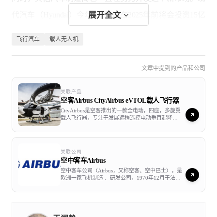
代汽车（Hyundai）今年1月承诺在2025年前将会投资15亿
展开全文
美元与Uber合作开发「空中的士」；丰田汽车（Toyota）
飞行汽车
载人无人机
在今年1月亦投资了「空中的士」初创企业Joby 5.9亿美
元；吉利汽车（Geely）及戴姆勒汽车（Daimler）则投资了
文章中提到的产品和公司
德国的飞机制造商Volocopter；大众汽车集团
关联产品
（Volkswagen）旗下的保时捷（Porsche）也在与波音公司
空客Airbus CityAirbus eVTOL载人飞行器
CityAirbus是空客推出的一款全电动，四座，多旋翼
（Boeing）合作开发电动载人飞行器。
载人飞行器，专注于发展远程遥控电动垂直起降
（eVTOL）飞行平台技术。 CityAirbus全尺寸演示器
于2019年5月进行了首次起飞。
关联公司
空中客车Airbus
空中客车公司（Airbus，又称空客、空中巴士），是
欧洲一家飞机制造 、研发公司，1970年12月于法国
成立。 空中客车公司的股份由欧洲宇航防务集团公司
（EADS）100%持有。