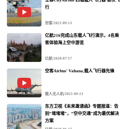
空客CityAirbus 四轴载人飞行器 首次飞
行
空客/2021-09-13
亿航216完成山东载人飞行演示，4名乘
客体验海上空中游览
亿航/2020-07-17
空客Airbus' Vahana,载人飞行器先锋
载人无人机/2021-09-13
东方卫视《未来邀请函》专题报道：告
别“堵堵堵”，“空中交通”成为最优解决
方案