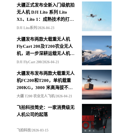
大疆正式发布全新入门级航拍
无人机 DJI Lito 系列 Lito
X1、Lito 1：成熟技术的打包
重组，更低价格的选择
DJI Lito系列/2026-04-23
大疆发布两款大载重无人机
FlyCart 200及T200农业无人
机，进一步深耕运载无人机市
场
DJI FlyCart 200/2026-04-21
大疆发布发布两款大载重无人
机FC200和T200，单机载重
200KG，3000 米高海拔不减
载，支持四机联吊最多600KG
大疆 T200 农业无人飞机/2026-04-21
飞拍科技简史：一家消费级无
人机公司的起落
飞拍科技/2026-03-15