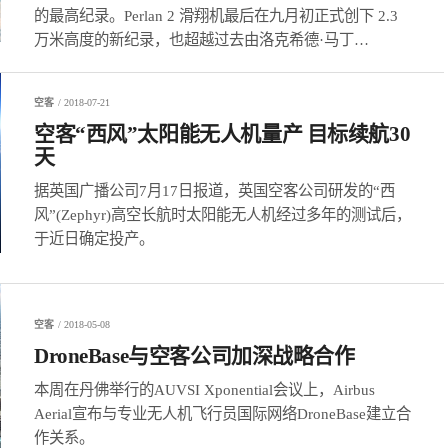
的最高纪录。Perlan 2 滑翔机最后在九月初正式创下 2.3
万米高度的新纪录，也超越过去由洛克希德·马丁
（Lockheed Martin） U2 侦察机创下的 2.2 万米旧纪录。
空客
/ 2018-07-21
空客“西风”太阳能无人机量产 目标续航30
天
据英国广播公司7月17日报道，英国空客公司研发的“西
风”(Zephyr)高空长航时太阳能无人机经过多年的测试后，
于近日确定投产。
空客
/ 2018-05-08
DroneBase与空客公司加深战略合作
本周在丹佛举行的AUVSI Xponential会议上，Airbus
Aerial宣布与专业无人机飞行员国际网络DroneBase建立合
作关系。