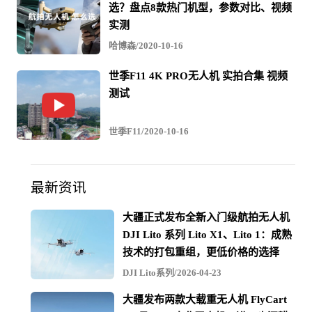
愿。
选？盘点8款热门机型，参数对比、视频
实测
大疆价格下探带来的结构性压力
哈博森/2020-10-16
对世季这类定位千元级入门市场的企业而言，当前面临的
最大变量是大疆的价格下探。
世季F11 4K PRO无人机 实拍合集 视频
测试
2024年9月，大疆发布DJI Neo，单机售价1299元，重量仅
135克，支持掌上起飞、AI智能跟拍和多种自动成片模
式。
2025年10月又发布升级版DJI Neo 2，售价
Uav-bao
世季F11/2020-10-16
1499元起，搭载全向避障、O4图传（10公里传输距
离）、1/1.3英寸传感器和4K 60fps视频录制。
最新资讯
这意味着大疆已经将入门级航拍产品的价格带推进到了
1300至1500元区间，而在这个价位上，其提供的图传质
大疆正式发布全新入门级航拍无人机
量、避障能力、影像规格、品牌信任度和售后服务体系，
DJI Lito 系列 Lito X1、Lito 1：成熟
与世季F22系列的顶配产品形成了明显的代际落差。加上
技术的打包重组，更低价格的选择
Mini 2 SE以约2388元覆盖了更高一层的需求，大疆实际上
已将入门航拍市场的产品力基准线大幅拉高。
DJI Lito系列/2026-04-23
过去，消费者选择世季等品牌的核心理由是"大疆太贵，先
大疆发布两款大载重无人机 FlyCart