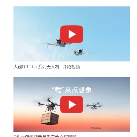
的新型号准入，中小品牌同样受到影响。
产业长尾中的生存样本
世季科技是中国消费级无人机产业链上大量中小型集成厂
商的一个缩影。它们依托汕头、深圳等地成熟的电子制造
供应链，以较低的研发投入和快速的产品迭代节奏，在大
疆主力产品覆盖之外的低价市场中寻找空间。这一群体支
撑着中国无人机全球供应链的广度，也在跨境电商渠道中
承担着相当的出货量。
大疆DJI Lito 系列无人机 | 介绍视频
但这类企业也面临着清晰的结构性约束：核心技术依赖公
版方案、产品差异化空间有限、质量管控和售后服务体系
相对薄弱、品牌溢价能力低。当头部企业的产品价格持续
下探并覆盖原有的价格空白区间时，留给中小品牌的市场
缝隙正在收窄。与此同时，国内外监管标准的提升也在抬
高行业准入门槛，对合规能力和质量管控提出了更高要
求。
这不是某一家企业独有的处境，而是整个消费电子产业长