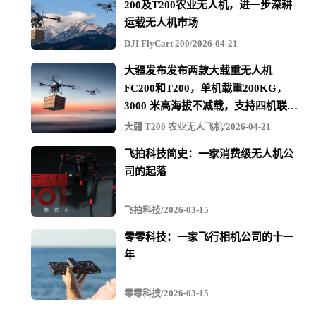
买个便宜的试试"。但当大疆自身的入门产品已经触及千元
200及T200农业无人机，进一步深耕
出头的价位，这一购买逻辑的基础正在被削弱。对价格敏
运载无人机市场
感的用户而言，多花两三百元即可获得在核心体验上显著
DJI FlyCart 200/2026-04-21
领先的品牌产品，选择天平发生倾斜是自然的事。
大疆发布发布两款大载重无人机
跨境电商模式的现实与变数
FC200和T200，单机载重200KG，
世季的销售渠道以跨境电商为主，产品通过亚马逊、速卖
3000 米高海拔不减载，支持四机联吊
通、eBay、Lazada等平台出海，销往欧洲、东南亚、中
最多600KG
大疆 T200 农业无人飞机/2026-04-21
东、拉美等地区。在1688等B2B平台上也能找到SJRC型号
的批发和贴牌供货信息，表明OEM/ODM代工业务仍是其
飞拍科技简史：一家消费级无人机公
收入的重要组成部分。
司的起落
跨境电商千元级无人机生意的逻辑比较直接：依托国内供
飞拍科技/2026-03-15
应链成本优势，通过平台流量和价格差获取海外消费者。
这一模式在过去几年确实支撑了不少中小品牌的运转，但
零零科技：一家飞行相机公司的十一
面临的变量也在增加：平台流量成本上升、物流和合规费
年
用走高、各国对无人机进口的监管要求趋严。美国FCC于
2025年底将所有外国制造无人机及零组件列入"受管制清
零零科技/2026-03-15
单"，虽然目前的舆论焦点主要集中在大疆和道通等头部企
业，但政策定义的范围实际上涵盖了所有非美国产无人机