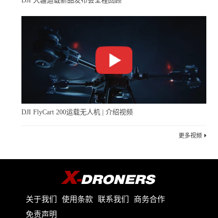
DJI 大疆运载新品发布会全程回顾
尾端的共性挑战。对世季而言，能否在产品质量提升、合
规能力建设和渠道多元化方面持续投入，将在很大程度上
决定其在这一轮行业洗牌中的走向。
DJI FlyCart 200运载无人机 | 介绍视频
更多视频
关于我们
使用条款
联系我们
商务合作
免责声明