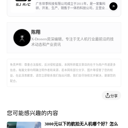
广东世季科技有限公司成立于2011年，是一家集科
涵盖电子围栏、应急处置、机体结构、感知和避让、电磁
研、开发、生产、销售于一体的科技公司，主营业务
兼容性、噪声、灯光等，不合格项目涉及其中多个方面。
为各型航模无人机，代表产品为世季F11系列。
同批不合格名单中还包括多家同样来自汕头的企业，这在
一定程度上反映出该产业带中小企业在产品安全标准执行
陈翔
方面存在的共性不足。当产品开发的优先级侧重于功能参
X-Droners资深编辑，专注于无人机行业最前沿的技
数和成本控制时，安全合规方面的投入容易被压缩。随着
术动态和产业资讯
国内监管体系的逐步完善——包括2026年5月即将实施的
两项无人机强制性国家标准，以及新修订《民用航空法》
中关于适航许可的相关要求——行业对产品质量和合规能
免责声明：尊重合法版权，反对侵权盗版，本网所转载文章目的在于为用户传递更多
力的要求将进一步提升，这对中小型生产企业构成的挑战
信息，每篇文章均明确注明作者和来源，若本网有部分文字、图片等侵害了您的权
益，在此深表歉意，请您立即联系我们指出问题，我们会尽快核实并解决，谢谢您的
不容忽视。
配合。
与质量问题相伴随的是售后服务能力的局限。大疆即便在
千元级产品上也提供了DJI Care保障计划、官方维修、在
分享
线客服和社区支持等完整的服务链条，而中小品牌受限于
利润空间和组织资源，在售后保障方面普遍较为薄弱。对
您可能感兴趣的内容
于"炸机率"相对较高的入门级用户来说，售后体验的差距
有时甚至比产品本身的参数差距更影响购买决策和复购意
3000元以下的航拍无人机哪个好？怎么