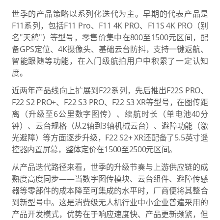
世季的产品策略以系列化迭代为主。早期的代表产品是
F11系列，包括F11 Pro、F11 4K PRO、F11S 4K PRO（别
名"天鸽"）等型号，零售价集中在800至1500元区间，配
备GPS定位、4K摄像头、基础云台防抖，支持一键返航、
智能跟随等功能，在入门级航拍用户中积累了一定认知
度。
近两年产品线向上扩展到F22系列，先后推出F22S PRO、
F22 S2 PRO+、F22 S3 PRO、F22 S3 XR等型号，在图传距
离（升级至6公里数字图传）、续航时长（单电池40分
钟）、云台规格（从2轴到3轴机械云台）、避障功能（激
光避障）等方面逐步升级，F22 S2+ XR还配备了5.5英寸遥
控器内置屏幕，整体定价在1500至2500元区间。
从产品迭代路径来看，世季的升级节奏与上游供应链的成
熟度高度同步——当数字图传模块、云台组件、避障传感
器等零部件的成本降至可集成的水平时，厂商便将其整合
到新型号中。这是消费级无人机行业中小企业普遍采用的
产品开发模式，优势在于响应速度快、产品更新频繁，但