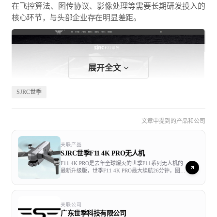
在飞控算法、图传协议、影像处理等需要长期研发投入的
核心环节，与头部企业存在明显差距。
展开全文
SJRC世季
文章中提到的产品和公司
监管抽查暴露的行业共性问题
关联产品
SJRC世季F11 4K PRO无人机
产品质量是消费级无人机中小企业需要正视的一个问题。
F11 4K PRO是去年全球爆火的世季F11系列无人机的
2024年，山东省市场监管局发布的无人机产品质量省级监
最新升级版，世季F11 4K PRO最大续航26分钟，图传
距离1200米，遥控距离1500米，配备了一个两轴机械
督抽查结果中，广东世季科技有限公司的SJR/C品牌产品被
防抖云台，并内置EIS电子增稳系统，支持4K视频拍
列入不合格批次。该次抽查共检测10批次无人机产品，其
摄，是一款优质的航拍入门机型。
中6批次不合格，依据的标准是2023年发布的GB
关联公司
广东世季科技有限公司
42590《民用无人驾驶航空器系统安全要求》，检验项目