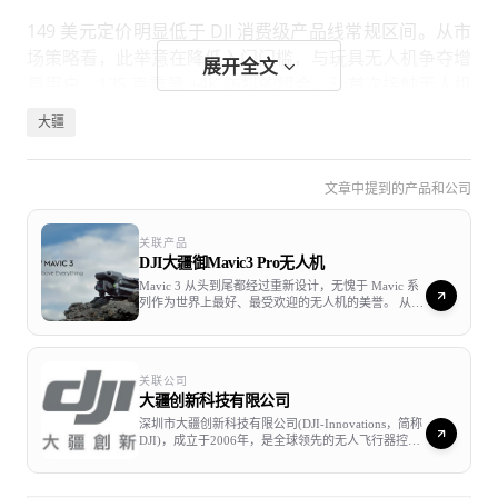
149 美元定价明显低于 DJI 消费级产品线常规区间。从市
场策略看，此举意在降低入门门槛，与玩具无人机争夺增
展开全文
量用户。135 克重量 +4K 防抖的组合，让首次接触无人机
的用户在同等价位无法找到替代品。
大疆
更深层的逻辑是生态锁定。用户体验过 AI 追踪和稳定图传
后，未来升级 Mini 系列或 Air 系列的概率显著提升。对于
文章中提到的产品和公司
家庭用户、旅行博主、短视频创作者而言，这个价格消除
了"先试试水"的决策阻力。
关联产品
DJI大疆御Mavic3 Pro无人机
购买建议
Mavic 3 从头到尾都经过重新设计，无愧于 Mavic 系
列作为世界上最好、最受欢迎的无人机的美誉。 从其
4/3 CMOS 哈苏相机和 28 倍混合变焦相机，到最大范
纯新手选 149 美元基础版足够，手机操控学习成本最低。
围为 200 米的全方位障碍物传感器， 再到重新设计的
可提供长达 46 分钟飞行时间的电池，Mavic 3 提供了
需要户外长时间作业选 219 美元三电池版，性价比最高。
前所未有的飞行性能 和无与伦比的内容创作体验。
已有 DJI 遥控器或追求信号稳定选 259 美元套装。想体验
关联公司
其升级后的硬件和软件可以以每秒 50 帧的速度处理
大疆创新科技有限公司
5.1K 视频，色彩柔和细腻，低光灵敏度更高，并支持
FPV 视角且预算充足，399 美元套装降幅最大。
4K/120fps 以获得更高质量的慢动作镜头效果。 增强
深圳市大疆创新科技有限公司(DJI-Innovations，简称
版 Mavic 3 Cine 提供 Apple ProRes 422 HQ 编码，可
DJI)，成立于2006年，是全球领先的无人飞行器控制
需注意：无遥控器版本依赖手机图传，复杂环境信号可能
实现更丰富的视频处理，内置 1TB SSD 板载高速数据
系统及无人机解决方案的研发和生产商，客户遍布全
存储。
受限。国内飞手需遵守民航局实名登记规定，250 克以下
球100多个国家。通过持续的创新，大疆致力于为无
人机工业、行业用户以及专业航拍应用提供性能最