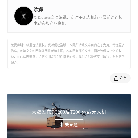
虽免登记但仍需遵守限飞区管理。
强、体验最佳的革命性智能飞控产品和解决方案。
陈翔
此次促销可能是清库存为新品让路，等待成本高于购买风
X-Droners资深编辑，专注于无人机行业最前沿的技
险。149 美元买到 DJI 品控和售后体系，远比同价位玩具
术动态和产业资讯
无人机可靠。
免责声明：尊重合法版权，反对侵权盗版，本网所转载文章目的在于为用户传递更多
信息，每篇文章均明确注明作者和来源，若本网有部分文字、图片等侵害了您的权
益，在此深表歉意，请您立即联系我们指出问题，我们会尽快核实并解决，谢谢您的
配合。
分享
大疆发布FC200及T200 运载无人机
相关专题