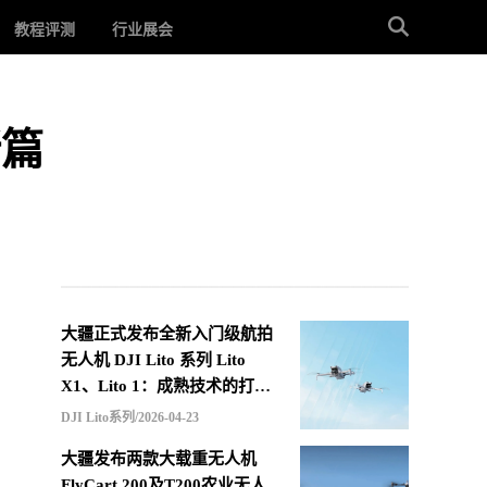
教程评测
行业展会
新篇
大疆正式发布全新入门级航拍
无人机 DJI Lito 系列 Lito
X1、Lito 1：成熟技术的打包
重组，更低价格的选择
DJI Lito系列/2026-04-23
大疆发布两款大载重无人机
FlyCart 200及T200农业无人