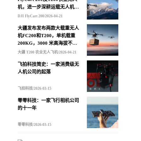
机，进一步深耕运载无人机市
场
DJI FlyCart 200/2026-04-21
大疆发布发布两款大载重无人
机FC200和T200，单机载重
200KG，3000 米高海拔不减
载，支持四机联吊最多600KG
大疆 T200 农业无人飞机/2026-04-21
飞拍科技简史：一家消费级无
人机公司的起落
飞拍科技/2026-03-15
零零科技：一家飞行相机公司
的十一年
零零科技/2026-03-15