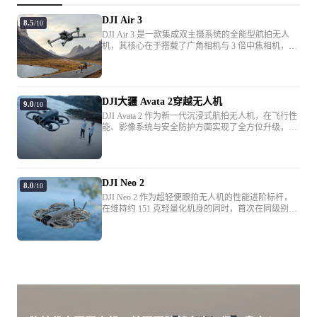
部环境、使用方式、固件版本下，结果或有不
DJI Air 3
8.5
/10
同程度的差异，请以实际体验为准。
DJI Air 3 是一款集成双主摄系统的全能型航拍无人
欧盟地区为 19 米/秒。
机，其核心在于搭载了广角相机与 3 倍中焦相机，两
枚镜头均配备 1/1.3 英寸 CMOS 传感器，确保了画质
表现的一致性与高动态范围，支持双摄像头拍摄 4800
最大起飞海拔高度
6000 米
万像素照片及 4K/60fps HDR 视频。该机型在飞行性
能上表现稳健，最高续航时间可达 46 分钟，并配备
45 分钟
DJI大疆 Avata 2穿越无人机
全向避障系统与 O4 数字图传技术，提升了复杂环境
9.0
/10
下的飞行安全性与信号传输距离。针对后期创作，Air
DJI Avata 2 作为新一代沉浸式航拍无人机，在飞行性
本数据在风洞实验环境下测得：在等效海平
3 支持 10-bit D-Log M 与 10-bit HLG 色彩模式，为专
能、影像系统与安全防护方面实现了全方位升级，为
面/无风环境下，飞行器避障行为设置为刹
业用户预留了充足的调色空间，而新增的预设航线飞
第一人称视角拍摄提供了更加专业且易用的解决方
行功能则有效降低了复杂运镜的门槛。凭借其紧凑的
案。该机型搭载了 1/1.3 英寸 CMOS 影像传感器，具
最长飞行时间
停、相机设置为拍照模式，以 32.4 公里/小时
折叠设计与均衡的影像配置，该设备能够广泛应用于
备 1200 万像素并支持录制 4K 每秒 60 帧的高清视
的速度向前飞行至电量耗尽并强制降落。在不
户外旅行纪实、城市景观拍摄及各类商业素材采集场
频，其 155 度超广视角配合 10-bit D-Log M 色彩模
景，是一款兼顾便携性与高性能生产力的进阶级航拍
DJI Neo 2
式，显著提升了高动态范围场景下的画面表现力。核
同的外部环境、使用方式、固件版本下，结果
8.0
/10
工具。
心技术方面，Avata 2 采用了最新的 DJI O4 数字图传
DJI Neo 2 作为超轻便跟拍无人机的性能进阶标杆，
或有不同程度的差异，请以实际体验为准。
系统，可提供长达 13 公里的远距离传输与极低的画
在维持约 151 克轻量化机身的同时，首次在同级别产
面延迟，确保驾驶员在极速穿梭时拥有实时的精准反
品中引入了全向避障系统，极大地拓宽了其在密林、
馈。为了优化操控体验，该无人机引入了“一键动感
41 分钟
室内及复杂城市环境下的作业边界。该无人机搭载了
花飞”功能，配合穿越摇杆 3 即可轻松实现漂移、翻
1/1.3 英寸 CMOS 影像传感器，具备 13.5 档动态范
在无风环境下，飞行器避障行为设置为刹停、
滚等进阶飞行特技。机身延续了一体化桨叶保护罩设
围，支持录制最高 4K 每秒 60 帧的超高清视频，并在
计，并升级了下视与后视双目视觉定位系统，结合最
最长悬停时间
相机设置为拍照模式，悬停于海平面高度至剩
特定模式下可实现 4K 每秒 100 帧的高帧率拍摄，配
长约 23 分钟的持续续航与双向充电管家的集电功
合 10-bit D-Log M 色彩模式，为后期创作提供了深度
余 0% 电量测得，仅供参考，实际飞行时请留
能，使其在室内复杂环境和低空近景拍摄中展现出极
的调色空间。技术层面，Neo 2 升级了双轴机械增稳
高的作业效率与安全性，是影视制作及户外极限记录
意 app 提示。
云台，并整合 RockSteady 与 HorizonBalancing 电子防
领域不可或缺的创意工具。
抖算法，即便在最高 16 米每秒的飞行速度或 5 级抗