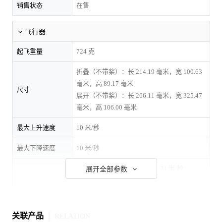
销售状态
在售
飞行器
起飞重量
724 克
折叠（不带桨）：长 214.19 毫米，宽 100.63
毫米，高 89.17 毫米
尺寸
展开（不带桨）：长 266.11 毫米，宽 325.47
毫米，高 106.00 毫米
最大上升速度
10 米/秒
最大下降速度
10 米/秒
等效海平面，等效无风环境：21 米/秒
展开全部参数
等效海平面，6 米/秒等效顺风环境，无人机
飞行方向与风向一致：27 米/秒
本数据在风洞实验环境下测得：飞行器垂直上
最大水平飞行速度
关联产品
升到离地 1.5 米，以运动挡飞行。在不同的外
RELATION