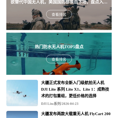
欲替代中国无人机，美国国防部亲自下场，盘点入围
风环境下，依然能输出稳定丝滑的画质。得益于 O4
32 公里
数字图传系统的加入，其信号传输距离可达 10 公
美军SRR项目的五款无人机
里，配合最长约 19 分钟的续航表现，为掌上起降、
本数据在风洞实验环境下测得：在等效海平
手势控制以及智能跟拍等多元化交互提供了更持久的
查看排名
面/无风环境下，飞行器避障行为设置为刹
电力支撑。作为一款定位“移动摄像师”的工具，DJI
最大续航里程
Neo 2 通过高度自动化的智能飞行算法与全方位安全
停、相机设置为拍照模式，以 48.6 公里/小时
保障，实现了从社交媒体记录到专业辅助拍摄的高效
的速度向前飞行至电量耗尽并强制降落。在不
跨越。
同的外部环境、使用方式、固件版本下，结果
或有不同程度的差异，请以实际体验为准。
热门防水无人机TOP5盘点
最大抗风速度
12 米/秒
查看排名
最大可倾斜角度
36°
工作环境温度
-10℃ 至 40℃
大疆正式发布全新入门级航拍无人机
卫星导航系统
GPS + Galileo + BeiDou
DJI Lito 系列 Lito X1、Lito 1：成熟技
术的打包重组，更低价格的选择
垂直：
±0.1 米（视觉定位正常工作时）
DJI Lito系列/2026-04-23
±0.5 米（卫星定位正常工作时）
悬停精度
大疆发布两款大载重无人机 FlyCart 200
水平：