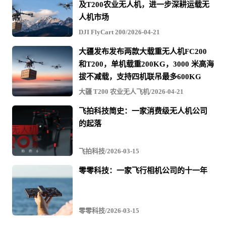
及T200农业无人机，进一步深耕运载无
±0.3 米（视觉定位正常工作时）
人机市场
±0.5 米（卫星定位正常工作时）
DJI FlyCart 200/2026-04-21
机载内存
42GB
大疆发布发布两款大载重无人机FC200
和T200，单机载重200KG，3000 米高海
相机
拔不减载，支持四机联吊最多600KG
广角相机：1 英寸 CMOS，有效像素 5000 万
大疆 T200 农业无人飞机/2026-04-21
影像传感器
中长焦相机：1/1.3 英寸 CMOS，有效像素
4800 万
飞拍科技简史：一家消费级无人机公司
的起落
广角相机
视角：84°
飞拍科技/2026-03-15
等效焦距：24 mm
光圈：f/1.8
零零科技：一家飞行相机公司的十一年
对焦点：0.5 米至无穷远
镜头
中长焦相机
视角：35°
零零科技/2026-03-15
等效焦距：70 mm