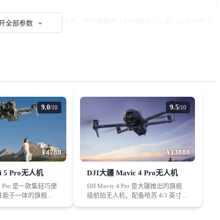
等效海平面/无风环境下，飞行器垂直上升到离地 1.5 米，以运动挡飞
开全部参数
式、固件版本下，结果或有不同程度的差异，请以实际体验为准。
在等效海平面/无风环境下，飞行器避障行为设置为刹停、相机设置为
小时的速度向前飞行至电量耗尽并强制降落。在不同的外部环境、使用方式、
9.0
9.5
/10
/10
的差异，请以实际体验为准。
。具体测试条件为：海平面无风环境悬停、关闭 APAS、关闭
¥4788
¥13888
080p/24fps、关闭录像模式并飞行至剩余 0% 电量。在不同的外部环境、使
i 5 Pro无人机
DJI大疆 Mavic 4 Pro无人机
不同程度的差异，请以实际体验为准。
i 5 Pro 是一款集轻巧便
DJI Mavic 4 Pro 是大疆推出的旗舰
性能于一体的旗舰级
级航拍无人机，配备哈苏 4/3 英寸 1
其标准起飞重量精准
亿像素主相机、中长焦和长焦三摄
在等效海平面/无风环境下，飞行器避障行为设置为刹停、相机设置为
9 克，在满足多地规管免
系统。支持 6K 视频录制，最长飞行