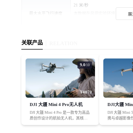
21 米/秒
最大水平飞行速度
本数据在风洞实验环境下测得：在
展
行。在不同的外部环境、使用方
最大起飞海拔高度
6000 米
关联产品
RELATION
43 分钟
本数据在风洞实验环境下测得：
最长飞行时间
拍照模式，以 32.4 公里/
9.0
/10
固件版本下，结果或有不同程度
37 分钟
该续航时间在受控测试环境下测得
¥4070
最长悬停时间
AirSense、相机参数调整为 1
DJI 大疆 Mini 4 Pro无人机
DJI大疆 Min
用方式、固件版本下，结果或有
DJI 大疆 Mini 4 Pro 是一款专为高品
DJI 大疆 Min
质创作设计的航拍无人机，其核心
携与卓越影像
28 公里
优势在于低于 249 克的超轻量化设
航拍无人机，
本数据在风洞实验环境下测得：
计，这使其在多数地区无需额外培
控制在 249.
最大续航里程