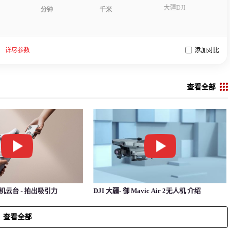
大疆DJI
分钟
千米
详尽参数
添加对比
查看全部
手机云台 - 拍出吸引力
DJI 大疆- 御 Mavic Air 2无人机 介绍
查看全部