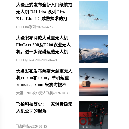
大疆正式发布全新入门级航拍
无人机 DJI Lito 系列 Lito
X1、Lito 1：成熟技术的打包
重组，更低价格的选择
DJI Lito系列/2026-04-23
大疆发布两款大载重无人机
FlyCart 200及T200农业无人
机，进一步深耕运载无人机市
场
DJI FlyCart 200/2026-04-21
大疆发布发布两款大载重无人
机FC200和T200，单机载重
200KG，3000 米高海拔不减
载，支持四机联吊最多600KG
大疆 T200 农业无人飞机/2026-04-21
飞拍科技简史：一家消费级无
人机公司的起落
飞拍科技/2026-03-15