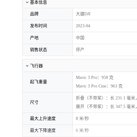
基本信息
品牌
大疆DJI
发布时间
2023-04
产地
中国
销售状态
停产
飞行器
Mavic 3 Pro：958 克
起飞重量
Mavic 3 Pro Cine：963 克
折叠（不带桨）：长 231.1 毫米，
尺寸
展开（不带桨）：长 347.5 毫米，宽
最大上升速度
8 米/秒
最大下降速度
6 米/秒