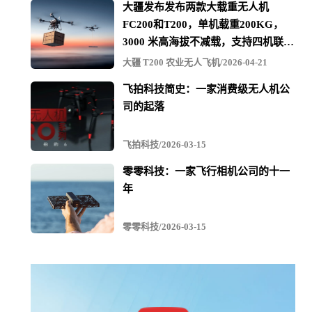
大疆发布发布两款大载重无人机
FC200和T200，单机载重200KG，
3000 米高海拔不减载，支持四机联吊
最多600KG
大疆 T200 农业无人飞机/2026-04-21
飞拍科技简史：一家消费级无人机公
“亿航智能创始人、董事长兼首席执行官胡华智表示："我
司的起落
们非常高兴亿航智能获得了中国民航局颁发的全球首个载
人级自动驾驶飞行器的物流试运行许可。这个开创性的许
飞拍科技/2026-03-15
可具有重大意义。它不仅进一步夯实了亿航智能在空中交
零零科技：一家飞行相机公司的十一
通领域的先发优势，加速推动自动驾驶飞行器（AAV）技
术以及空中物流解决方案的商业化应用，同时也为世界各
年
国监管机构共同探索和建立一个包容、开放、可持续发展
的监管环境奠定了基础。这也将有助于促进城市空中交通
零零科技/2026-03-15
（UAM）应用的长期发展。"
空中物流是城市空中交通（UAM）行业的一个重要细分领
域，具有巨大的商用前景。根据摩根士丹利的研究报告，
到2040年，全球城市空中交通的市场规模将达到1.5万亿