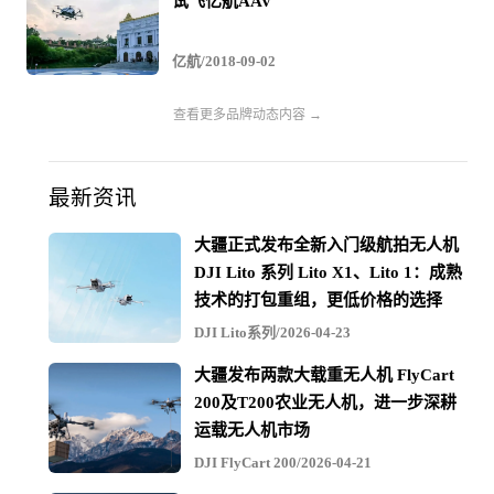
试飞亿航AAV
制定和完善载人级自动驾驶飞行器（AAV）的相关法规和
标准贡献一份力量。
亿航/2018-09-02
中国民航局副局长李健表示：“亿航载人级自动驾驶飞行器
第一阶段‘以物易人’的试运行已完成风险评估和验证工作，
查看更多品牌动态内容 →
在我国取得了较快的发展。
中国民航局总工程师殷时军在亿航216试运行审定现场表
示：“无人机发展是个趋势，在确保运输航空安全的情况
最新资讯
下，我们需要去促进、推动无人驾驶航空的发展。亿航
大疆正式发布全新入门级航拍无人机
216的项目跟其他无人机不太一样，它是载人的。我们要
DJI Lito 系列 Lito X1、Lito 1：成熟
支持这个项目，使这个项目尽快地走向商业化阶段。”
技术的打包重组，更低价格的选择
DJI Lito系列/2026-04-23
大疆发布两款大载重无人机 FlyCart
200及T200农业无人机，进一步深耕
运载无人机市场
DJI FlyCart 200/2026-04-21