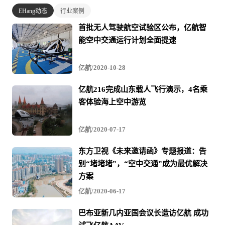
EHang动态
行业案例
首批无人驾驶航空试验区公布，亿航智
能空中交通运行计划全面提速
亿航/2020-10-28
亿航216完成山东载人飞行演示，4名乘
客体验海上空中游览
亿航/2020-07-17
亿航216在台州试运行试点完成大量测试飞行
东方卫视《未来邀请函》专题报道：告
别“堵堵堵”，“空中交通”成为最优解决
方案
作为中国民航局批准的首家载人级自动驾驶飞行器适航审
亿航/2020-06-17
定试点单位，以及中国民航局民用无人驾驶航空器管理各
专项工作组的成员，亿航智能积累了大量的测试飞行数据
巴布亚新几内亚国会议长造访亿航 成功
与宝贵的实践经验，作为行业的志愿者为中国民航局不断