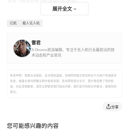
颁发《特定类无人机试运行批准函》
展开全文
亿航智能本次获得的试运行许可依据中国民航局2019年2
亿航
载人无人机
月发布的《特定类无人机试运行管理规程（暂行）》，针
对包括载人级自动驾驶飞行器（AAV）在内的各类特定无
人机，开创性地采用无人机规章制定联合体（JARUS）推
雷君
出的特定运行风险评估（SORA）制定试运行批准的审定
X-Droners资深编辑，专注于无人机行业最前沿的技
术动态和产业资讯
要求。
JARUS由来自中国、美国等61个国家航空监管机构和欧洲
航空安全局（EASA）、欧洲航空安全组织
免责声明：尊重合法版权，反对侵权盗版，本网所转载文章目的在于为用户传递更多
（EUROCONTROL）的专家组成。
信息，每篇文章均明确注明作者和来源，若本网有部分文字、图片等侵害了您的权
益，在此深表歉意，请您立即联系我们指出问题，我们会尽快核实并解决，谢谢您的
配合。
获批后，亿航216空中物流试运行服务将在台州客户试点
分享
逐步开展，应用于地面与山顶、海岸与海岛之间的物流运
输。随着运行数据和经验的不断积累，试运行试点将有望
逐步扩展到中国的其他地区。
您可能感兴趣的内容