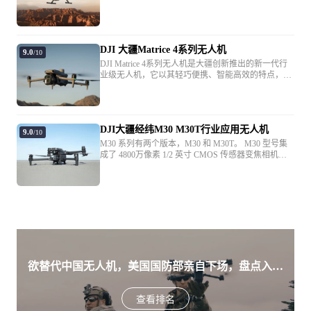
业级旗舰无人机飞行平台，它主打59分钟超长续航、
最大上升速度
6 米/秒
6公斤大载重、电线级避障及O4图传系统，可以为应
急抢险、电力巡检和专业测绘提供高效率的空中作业
能力，是M300/M350系列之后的旗舰升级产品。
最大下降速度
5 米/秒
DJI 大疆Matrice 4系列无人机
9.0
/10
DJI Matrice 4系列无人机是大疆创新推出的新一代行
最大水平飞行速度
23 米/秒
业级无人机，它以其轻巧便携、智能高效的特点，为
专业领域带来了革命性的空中作业解决方案。该系列
包含Matrice 4T和Matrice 4E两款机型，它们均搭载了
5000 米
先进的智能技术，包括智能检测和激光标注测量等功
使用 2110s 桨叶，起飞重量 ≤7.4 千克时。
能，极大地提升了作业的精准度和效率。 Matrice 4系
DJI大疆经纬M30 M30T行业应用无人机
列无人机在感知性能上实现了质的飞跃，得益于开放
9.0
/10
最大起飞海拔
的机身AI算力，它们能够更好地理解和适应复杂多变
M30 系列有两个版本，M30 和 M30T。 M30 型号集
7000 米
的工作环境。飞行系统的安全性和可靠性也得到了显
成了 4800万像素 1/2 英寸 CMOS 传感器变焦相机，
著提升，确保了在各种应用场景下的稳定飞行。此
具有 5倍~16倍光学和 200 倍数码变焦、1200万像素广
使用 2112 高原静音桨叶，起飞重量 ≤7.2 千克
外，配件的全面升级进一步增强了无人机的适应性和
角相机、8k 照片 4K/30 fps 视频分辨率和激光测距
时。
扩展性。 Matrice 4T机型广泛应用于电力巡检、应急
仪，它可以提供最远 1,200 米外物体的精确坐标。
抢险、公共安全、水利林业监测等领域，其多功能性
M30T 配备额外的 640x512 分辨率的热成像相机。
和灵活性满足了这些领域对无人机的高要求。而
55 分钟
Matrice 4E机型则更加专注于高精度的专业测绘和精细
在无风环境中和空载状态下，以大约 8 米/秒
化表面巡检，为测绘和巡检工作提供了更为精确的数
据支持。
最长飞行时间
的速度向前飞行至剩余 0% 电量测得，仅供参
考，实际使用时间可能因飞行方式、配件及环
欲替代中国无人机，美国国防部亲自下场，盘点入围
境的不同而产生差异，请留意 app 提示。
美军SRR项目的五款无人机
查看排名
最大抗风等级
12 米/秒