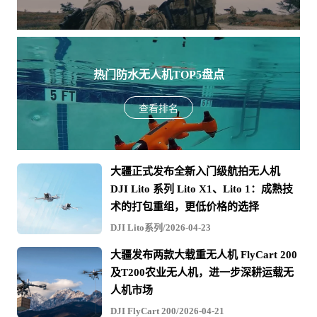
30°
最大可倾斜角度
使用 N 模式且启用前视视觉系统时为 25°。
最大偏航角速度
100°/秒
热门防水无人机TOP5盘点
工作环境温度
-20°C 至 50°C
查看排名
GNSS
GPS + GLONASS + BeiDou + Galileo
垂直：
大疆正式发布全新入门级航拍无人机
±0.1 米（视觉定位正常工作时）
DJI Lito 系列 Lito X1、Lito 1：成熟技
±0.5 米（GNSS 正常工作时）
术的打包重组，更低价格的选择
±0.1 米（RTK 定位正常工作时）
悬停精度
DJI Lito系列/2026-04-23
水平：
大疆发布两款大载重无人机 FlyCart 200
±0.3 米（视觉定位正常工作时）
及T200农业无人机，进一步深耕运载无
±1.5 米（GNSS 正常工作时）
人机市场
±0.1 米（RTK 定位正常工作时）
DJI FlyCart 200/2026-04-21