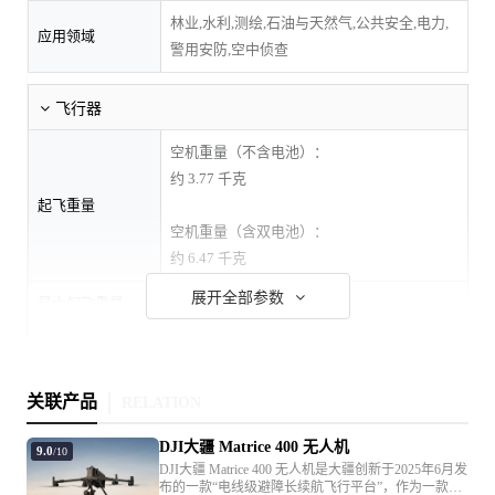
林业,水利,测绘,石油与天然气,公共安全,电力,
应用领域
警用安防,空中侦查
飞行器
空机重量（不含电池）：
约 3.77 千克
起飞重量
空机重量（含双电池）：
约 6.47 千克
展开全部参数
最大起飞重量
9.2 千克
尺寸（展开状态，不含桨叶）：
长 810 毫米，宽 670 毫米，高 430 毫米
尺寸
关联产品
尺寸（折叠状态，含桨叶）：
RELATION
长 430 毫米，宽 420 毫米，高 430 毫米
DJI大疆 Matrice 400 无人机
9.0
/10
DJI大疆 Matrice 400 无人机是大疆创新于2025年6月发
对角线轴距
895 毫米
布的一款“电线级避障长续航飞行平台”，作为一款行