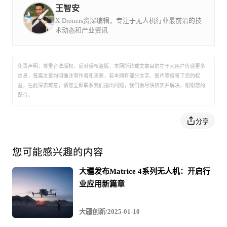
15 日下午，输电中心、南通运维站、宿迁运维站、苏州运
纬 M300 RTK，可实现打点定位、智能跟踪、精准复
王智安
拍、超清矩阵拍照等智能功能。
维站、常州运维站、淮安运维站，以及来自众芯汉创、大
X-Droners资深编辑，专注于无人机行业最前沿的技
术动态和产业资讯
疆行业应用等100 余名业界精英结合自己的专业所长，带
来一场场讲落地、重安全、促成效的主旨报告，在有限的
免责声明：尊重合法版权，反对侵权盗版，本网所转载文章目的在于为用户传递更多
时间里碰撞无限的智慧火花，精彩纷呈、环环相扣的演讲
信息，每篇文章均明确注明作者和来源，若本网有部分文字、图片等侵害了您的权
益，在此深表歉意，请您立即联系我们指出问题，我们会尽快核实并解决，谢谢您的
氛围，令现场掌声雷动。
配合。
输电中心领导在报告中指出，公司系统部分单位从一开始
分享
的摸索前行，到如今的收获颇丰，并取得良好效果，但仍
存在着应用深度不均衡，巡检作业不规范，运检模式转变
您可能感兴趣的内容
进度慢等问题。智能巡检是未来电网的发展方向和趋势。
大疆发布Matrice 4系列无人机：开启行
无人机作为智能巡检的重要一环，如何建立基层无人机的
业应用新篇章
班组生产管理模式，推进输电线路无人机巡检体系建设，
大疆创新/2025-01-10
确保无人机巡检取得实效尤为重要。它要求电网运、检、