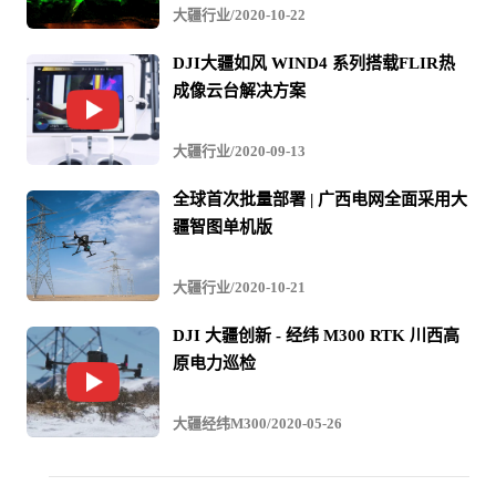
大疆行业应用解决方案经理 张维维
大疆行业/2020-10-22
会议过程中，大疆行业应用发言代表重点介绍了行业无人
DJI大疆如风 WIND4 系列搭载FLIR热
成像云台解决方案
机的新标杆-经纬 M300 RTK 无人机。该机型是大疆创新推
出的新一代行业级旗舰无人飞行平台，更是汇聚大疆行业
大疆行业/2020-09-13
全方位技术演进的空中生产力工具。经纬 M300 RTK 性能
全球首次批量部署 | 广西电网全面采用大
强劲、安全可靠、智能先进、灵活开放，搭配上禅思 H20
疆智图单机版
系列负载，将树立工业级无人机系统的新标杆。
大疆行业/2020-10-21
DJI 大疆创新 - 经纬 M300 RTK 川西高
趣味无人机竞赛
原电力巡检
7月16日，一场无人机电力巡检技能趣味竞赛在退役 220
大疆经纬M300/2020-05-26
kV 通三 2667 线场地顺利举行，各单位组织了 30 余位无人
机骨干参加了本次竞赛。无人机技能“趣味竞赛”是对一线