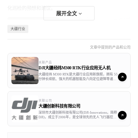
化巡检的预想和建议。
展开全文
大疆行业
文章中提到的产品和公司
关联产品
DJI大疆经纬M300 RTK行业应用无人机
大疆经纬 M300 RTK是大疆行业应用新旗舰，拥有 55
分钟长续航、强大的机器智能及六向定位避障等诸多
强项，以实力刷新想象，打造行业级无人机全新标
杆。经纬 M300 RTK是行业首款具备六向定位避障与
可视化飞行辅助界面的无人机，满足IP45防护等级，
支持55分钟超长续航和最远15公里图传距离，可同时
关联公司
支持3个有效负载。此外，经纬 M300 RTK 无需关机
大疆创新科技有限公司
便可快速更换电池，搭配快充充电箱能够不间断作
业，配合高级双控模式，让不同行业用户实现更为高
深圳市大疆创新科技有限公司(DJI-Innovations，简称
效的协同作业，是大疆目前最为强大的行业无人机平
DJI)，成立于2006年，是全球领先的无人飞行器控制
台。 禅思 H20 系列则是大疆首组混合传感器负载，
系统及无人机解决方案的研发和生产商，客户遍布全
权威主旨论坛——讲落地、重安全、促成效
集成2000万像素变焦相机、1200万像素广角相机、
球100多个国家。通过持续的创新，大疆致力于为无
30Hz高帧率热成像相机以及探测距离达1200米的激光
人机工业、行业用户以及专业航拍应用提供性能最
测距仪于一身，拥有最高23倍混合光学变焦。配合经
强、体验最佳的革命性智能飞控产品和解决方案。