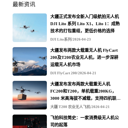
最新资讯
巡检作业人员的一次大练兵，也是对公司无人机应用及设
备巡检技术水平提升的一次大检阅。
大疆正式发布全新入门级航拍无人机
DJI Lito 系列 Lito X1、Lito 1：成熟
本次竞赛共分为精细化巡检模拟赛、超视距飞行越障及精
技术的打包重组，更低价格的选择
准降落和无人机扎气球 3 个大项。比赛现场选手们精湛的
DJI Lito系列/2026-04-23
飞行技艺不时引来观众们的阵阵欢呼，经过长达 3 个小时
大疆发布两款大载重无人机 FlyCart
比拼，最终来自南通运维站的赵张勇、输电检修中心的吉
200及T200农业无人机，进一步深耕
运载无人机市场
顺蹑以及苏州运维站的徐懿昭，分获各参赛项目第一名。
DJI FlyCart 200/2026-04-21
本次 2020 年国网江苏电力检修公司输电专业无人机工作交
大疆发布发布两款大载重无人机
流会的顺利举办，为推动公司输电线路智能运检模式转
FC200和T200，单机载重200KG，
3000 米高海拔不减载，支持四机联吊
变，探索无人机协同立体巡检体系建设，提升设备智能化
最多600KG
大疆 T200 农业无人飞机/2026-04-21
运维管理水平，共同打造具有江苏特色的现代化智能电网
飞拍科技简史：一家消费级无人机公
助力前行。
司的起落