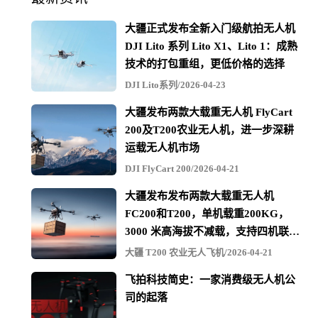
此前，《环球时报》曾报道美国加州警方表示，随着新冠
病毒疫情的不断蔓延，为了进一步限制人与人接触，并进
大疆正式发布全新入门级航拍无人机
DJI Lito 系列 Lito X1、Lito 1：成熟
行隔离措施，将为无人机安装喊话器配合巡逻，而无人机
技术的打包重组，更低价格的选择
的使用最终可能在帮助抗击新冠病毒中发挥至关重要的作
DJI Lito系列/2026-04-23
用。而在欧洲，法国、西班牙、意大利等国，已经开始普
大疆发布两款大载重无人机 FlyCart
遍使用无人机进行巡逻，制止人群聚集，甚至开始尝试使
200及T200农业无人机，进一步深耕
运载无人机市场
用无人机进行喷洒消毒作业。
DJI FlyCart 200/2026-04-21
大疆发布发布两款大载重无人机
FC200和T200，单机载重200KG，
3000 米高海拔不减载，支持四机联吊
最多600KG
大疆 T200 农业无人飞机/2026-04-21
飞拍科技简史：一家消费级无人机公
司的起落