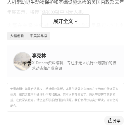
人机帮助野生动物保护和基础设施巡检的美国内政部去年
年底表示，将停飞约800架中国无人机。
展开全文
大疆在美坚决反对者包括共和党参议员马可·卢比奥
（Marco Rubio）以及佛罗里达州前州长里克·斯科特（Rick
大疆创新
中美贸易战
Scott）等，美国国会中有十几个关于针对禁止或限制使用
中国无人机的提案正在讨论或已经通过。大疆已经多次在
李克林
X-Droners资深编辑，专注于无人机行业最前沿的技
美国发表声明，强调这些限制“是出于政治动机而不是数据
术动态和产业资讯
安全问题”，大疆呼吁应基于技术规范而不是原产国来制定
标准。
免责声明：尊重合法版权，反对侵权盗版，本网所转载文章目的在于为用户传递更多
信息，每篇文章均明确注明作者和来源，若本网有部分文字、图片等侵害了您的权
益，在此深表歉意，请您立即联系我们指出问题，我们会尽快核实并解决，谢谢您的
配合。
分享