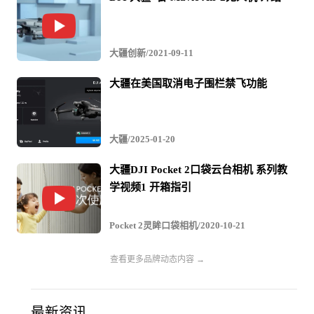
国有18000个市政警察部门和32000个消防部门，其中只有
60个可以负担得起大型直升机的费用”。但戈尔承认美国警
大疆创新/2021-09-11
察和消防部门的采购说明，常常是按照大疆无人机的规格
大疆在美国取消电子围栏禁飞功能
来描述的，最后他不得不一一联系警察和消防部门，要求
他们更改采购说明，以便Impossible公司能够申请竞标。戈
尔对这种情况非常不满意，他支持美国政府对大疆的限
大疆/2025-01-20
制：“有1000个美国警察部门正在使用国土安全部的拨款购
大疆DJI Pocket 2口袋云台相机 系列教
买中国制造的大疆无人机。我们正在用我们的联邦资金来
学视频1 开箱指引
培养‘中国承包商’！”
Pocket 2灵眸口袋相机/2020-10-21
康涅狄格州民主党参议员克里斯·墨菲（Chris Murphy）也
查看更多品牌动态内容 →
表示，美国本土无人机制造商需要政府补贴才能与大疆竞
争。
最新资讯