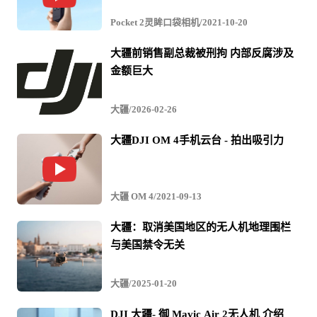
此前大疆推出的“精灵”系列、“御”系列消费级无人机，以
Pocket 2灵眸口袋相机/2021-10-20
及“经纬”系列行业无人机，在美国市场上击败了众多竞争
者。美国著名的无人机社区3DR曾融资1.7亿美元试图与大
大疆前销售副总裁被刑拘 内部反腐涉及
金额巨大
疆竞争，但目前已经放弃制造自己的无人机，转而专注于
开发在大疆无人机上运行的企业软件。而明星公司GoPro
大疆/2026-02-26
本以为可以从运动相机领域进军无人机市场，但最终在
大疆DJI OM 4手机云台 - 拍出吸引力
2018年关闭了这项业务。反而是在去年，大疆推出了一款
性能不错的运动相机Osmo Action。
大疆 OM 4/2021-09-13
但最近随着美国对中国无人机的限制，美国出现了一批新
的无人机初创公司，希望在新的竞争环境下在美国市场与
大疆：取消美国地区的无人机地理围栏
与美国禁令无关
大疆展开竞争。
前特斯拉电池工程师史宾塞·戈尔（Spencer Gore）创办了
大疆/2025-01-20
无人机公司Impossible，他瞄准警察与消防部门客户：“美
DJI 大疆- 御 Mavic Air 2无人机 介绍