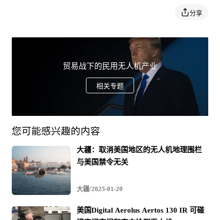
分享
洛德还说：“从国防和商业角度来看，我们都日益依赖它们
（无人机）。我们知道，很多信息被从无人机上传回了中
国，所以我们不能使用它们。”他表示，美国国防部官员将
贸易战下的民用无人机产业
在全国各地会见潜在的投资者以及工业界的代表，帮助推
相关专题
进投资进程。
您可能感兴趣的内容
今年5月，当该计划首次启动时，洛德表示，还可以审查不
同的资本提供者。她当时说：“当有个人、家庭和基金对我
大疆：取消美国地区的无人机地理围栏
与美国禁令无关
们的国防以及投资回报感兴趣时，这将能提供一个解决方
案。”
大疆/2025-01-20
美国Digital Aerolus Aertos 130 IR 可碰