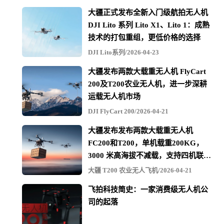
大疆正式发布全新入门级航拍无人机
DJI Lito 系列 Lito X1、Lito 1：成熟
技术的打包重组，更低价格的选择
DJI Lito系列/2026-04-23
大疆发布两款大载重无人机 FlyCart
200及T200农业无人机，进一步深耕
运载无人机市场
DJI FlyCart 200/2026-04-21
大疆发布发布两款大载重无人机
FC200和T200，单机载重200KG，
3000 米高海拔不减载，支持四机联吊
最多600KG
大疆 T200 农业无人飞机/2026-04-21
飞拍科技简史：一家消费级无人机公
司的起落