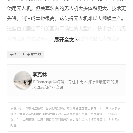
使用无人机，但美军装备的无人机大多体积更大、技术更
先进，制造成本也很高，这使得无人机难以大规模生产。
这些由美国空军和美国海军操控的大型的、技术复杂的无
人机造价高达数千万美元，而商业化的小型无人机造价只
展开全文
有几千美元。
美国
中美贸易战
报道称，美国军方指挥官一直在寻找合适的情报、监视和
李克林
X-Droners资深编辑，专注于无人机行业最前沿的技
侦察平台，以及无人机系统。美国军方在小型多旋翼无人
术动态和产业资讯
机方面的探索也日益增多，从而提升部队的快速监视和侦
察能力。洛德说，应用广泛的小型商业无人机，就像中国
免责声明：尊重合法版权，反对侵权盗版，本网所转载文章目的在于为用户传递更多
大疆公司生产的那些，不能作为军队使用，因为它们会采
信息，每篇文章均明确注明作者和来源，若本网有部分文字、图片等侵害了您的权
益，在此深表歉意，请您立即联系我们指出问题，我们会尽快核实并解决，谢谢您的
用技术手段将信息发送给北京。
配合。