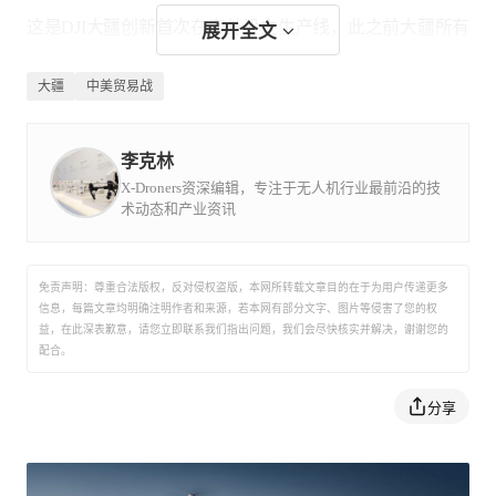
这是DJI大疆创新首次在海外设立生产线，此之前大疆所有
展开全文
的产品组装生产都在深圳完成。而与此同时大疆也在持续
大疆
中美贸易战
投资扩大国内的生产制造规模，以满足中国市场的快速增
长。
李克林
X-Droners资深编辑，专注于无人机行业最前沿的技
术动态和产业资讯
另一方面，美国当局的一部分担忧中国造无人机存在信息
泄露风险。大疆也回应称，6月24日DJ大创新发布了题为
免责声明：尊重合法版权，反对侵权盗版，本网所转载文章目的在于为用户传递更多
《无人机安全：加强创新滅少供应链风险》的公开信回应
信息，每篇文章均明确注明作者和来源，若本网有部分文字、图片等侵害了您的权
益，在此深表歉意，请您立即联系我们指出问题，我们会尽快核实并解决，谢谢您的
此前在美国参议院听证会上对无人机技术安全的错误猜
配合。
测。公开信全文在大疆官网美国newsroom可以查看。其
分享
次，6月24日DJI大疆创新发布了大政企版无人机系统（DJI
Government Edition）。这是一种全新的综合无人机解决方
案，该系统完全无法访问互联网，只能在设备上存储信