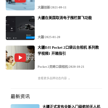
能性，显示出向广泛企业推销的想法。
大疆创新/2021-09-11
大疆在美国取消电子围栏禁飞功能
在美国，大疆无人机的引进不断扩大，另一方面，美国方
面却有人质疑大疆的“安全性”。美国国土安全部5月发布了
大疆/2025-01-20
向美国企业等提出警告的备忘录，称中国造无人机存在信
大疆DJI Pocket 2口袋云台相机 系列教
息泄露的风险。虽然没有点名，但被认为设想到了大疆。
学视频1 开箱指引
Jan Gasparic表示为了让无人机的用户能管理自己的数据，
Pocket 2灵眸口袋相机/2020-10-21
多年来一直付出努力。他同时表示，大疆还在接受来自外
部企业的安全性监督。
查看更多品牌动态内容 →
关于大疆无人机的“安全性”，据观察者网此前报道，大疆
最新资讯
此前9日宣布，旗下一套安全解决方案获美国内政部审查通
大疆正式发布全新入门级航拍无人机