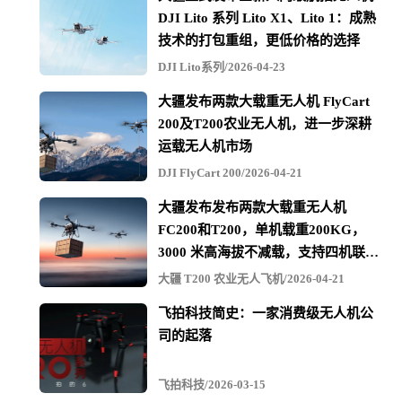
过。后者在测试过程中，使用了大疆两款无人机机型。
DJI Lito 系列 Lito X1、Lito 1：成熟
技术的打包重组，更低价格的选择
DJI Lito系列/2026-04-23
美国内政部已在7月2日发布的报告中提及此事。该部门对
大疆发布两款大载重无人机 FlyCart
大疆两款无人机进行了总计1245次（总计538小时）测试飞
200及T200农业无人机，进一步深耕
运载无人机市场
行，期间未发现“数据外泄”情况，且无人机运作良好。
DJI FlyCart 200/2026-04-21
大疆发布发布两款大载重无人机
大疆产品安全性能通过美国政府审核，无疑是对早前质疑
FC200和T200，单机载重200KG，
3000 米高海拔不减载，支持四机联吊
者的一次有力反驳。
最多600KG
大疆 T200 农业无人飞机/2026-04-21
飞拍科技简史：一家消费级无人机公
司的起落
飞拍科技/2026-03-15