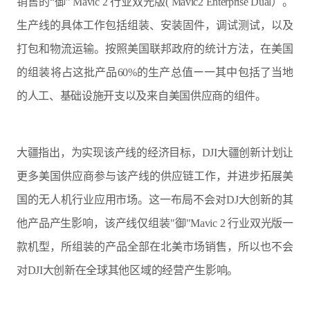
销售的“御” Mavic 2 行业双光版( Mavic2 Enterprise Dual）。
生产线的具体工作包括组装、安装固件，调试测试，以及
打包和物流运输。按照美国联邦政府的统计方法，在美国
的组装将占这批产品60%的生产总值ー一其中包括了当地
的人工、基础设施开支以及来自美国供应商的组件。
大疆指出，为实现该产线的经济目标，DJI大疆创新计划让
更多美国供应商参与该产线的供应链工作，并进步拓展美
国的无人机行业应用市场。这一布局不会对DJ大创新的其
他产品产生影响，该产线仅组装"御"Mavic 2 行业双光版一
款机型，所组装的产品全部在北美市场销售，所以也不会
对DJI大创新在全球其他区域的经营产生影响。