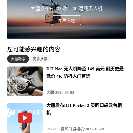
大疆发布FC200及T200 运载无人机
息，专为全球政府机构的高安全性需求而设计。这意味着
使用该系统的政府雇员无论是有意还是无意，都无法操作
相关专题
将无人机数据通过网络传输到外部。
您可能感兴趣的内容
据日经中文网此前报道称，，世界最大无人机制造商中国
大疆动态
更多推荐
大疆创新（DJI）将加强美国业务。除了商讨在美国新建无
DJI Neo 无人机降至 149 美元 创历史最
人机组装工厂外，还将加强对政府机构等的推销。美国当
低价 4K 防抖入门首选
局的一部分担忧中国造无人机存在信息泄露风险，但大疆
大疆/2026-03-05
在北美市场的份额被认为接近8成。该公司计划宣传本地化
生产和业绩，推动订单增加。
大疆发布DJI Pocket 2 灵眸口袋云台相
机
新建的工厂将利用位于加利福尼亚州的现有仓库，组装从
Pocket 2灵眸口袋相机/2021-10-20