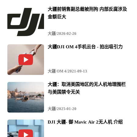
中国等供货的零部件。负责大疆北美业务的战略合作负责
大疆前销售副总裁被刑拘 内部反腐涉及
人Jan Gasparic截至11日对日本经济新闻表示将成为中国以
金额巨大
外第一个无人机组装基地。关于工厂投产时间等详细情况
大疆/2026-02-26
仅仅表示确认能否符合当局的监管等条件需要较长时间。
大疆DJI OM 4手机云台 - 拍出吸引力
目前，大疆在总部所在地的广东省深圳市组装无人机，向
大疆 OM 4/2021-09-13
美国等出口。随着在美国国内生产，有望获得美国政府机
构等更容易采用该公司无人机的效果。Jan Gasparic针对美
大疆：取消美国地区的无人机地理围栏
与美国禁令无关
国市场表示在消防署等处，大疆无人机的引进正在增加，
截至目前，为250多人的生命救助发挥了作用。美国内政部
大疆/2025-01-20
也在用于森林火灾救助活动等的无人机安全性审查中对大
DJI 大疆- 御 Mavic Air 2无人机 介绍
疆产品签发了合格证明。Jan Gasparic表示除了公共安全之
外，在基础设施的检查、能源和农业等领域具有增长的可