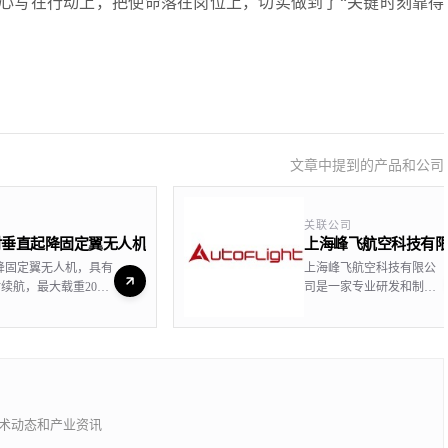
心写在行动上，把使命落在岗位上，切实做到了“关键时刻靠得
文章中提到的产品和公司
关联公司
长航时垂直起降固定翼无人机
上海峰飞航空科技有
直起降固定翼无人机，具有
上海峰飞航空科技有限公
续航，最大载重20公
司是一家专业研发和制造
测绘和安防等多种任务
自动驾驶飞行器的科技企
业，致力于给社会提供安
全可靠的空中物流运营系
统和空中立体出行解决方
案。依托于航空科技、新
材料、人工智能、自动驾
驶以及5G等技术，峰飞航
的技术动态和产业资讯
空科技积极推动