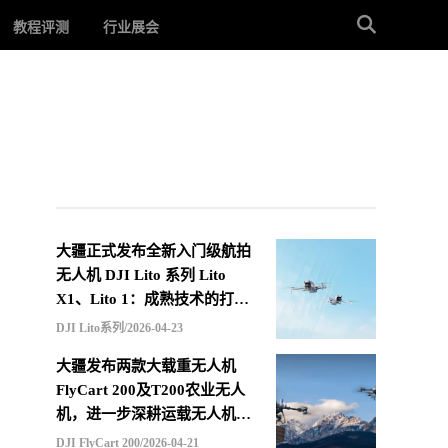
教程评测
行业展会
大疆正式发布全新入门级航拍
无人机 DJI Lito 系列 Lito
X1、Lito 1：成熟技术的打包
重组，更低价格的选择
DJI Lito系列/2026-04-23
大疆发布两款大载重无人机
FlyCart 200及T200农业无人
机，进一步深耕运载无人机市
场
DJI FlyCart 200/2026-04-21