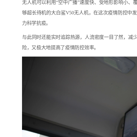
无人机可以利用“空中广播”速度快、受地形影响小、
够超长待机的大白鲨V50无人机，在这次疫情防控中
力科学抗疫。
与此同时还能实时追踪热源，人流密度一目了然，减
险，又极大地提高了疫情防控效率。