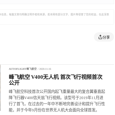
eVTOL（Electric Vertical
Takeoffand Landing）行业
发展。公司总部位于上
多信息，每篇文章均明确注明作者和来源，若本网有部分文字、图片等侵害了您的权益，在此深表
海，在德国慕尼黑、深圳
设有研发中心。目前在电
动垂直起降飞行器领域完
成了多款产品布局，包括
大型物流飞行器、消防应
分享
急飞行器，以及自动驾驶
载人飞行器。
AUTOFLIGHT峰飞航空
/ 2020-11-16
峰飞航空 V400无人机 首次飞行视频首次
公开
峰飞航空科技首次公开国内起飞重量最大的复合翼垂直起
降飞行器V400信天翁飞行视频。该型号于2019年11月进
行了首飞，在过去的一年中不断地完善设计和提升飞行性
能，并于今年9月份在世界无人机大会面向全球首发。