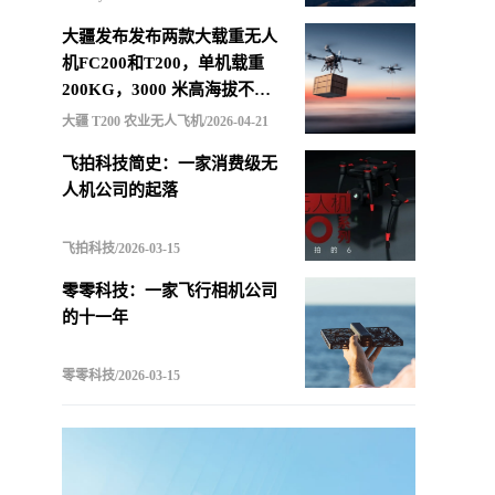
大疆发布发布两款大载重无人
机FC200和T200，单机载重
200KG，3000 米高海拔不减
载，支持四机联吊最多600KG
大疆 T200 农业无人飞机/2026-04-21
飞拍科技简史：一家消费级无
人机公司的起落
飞拍科技/2026-03-15
零零科技：一家飞行相机公司
的十一年
零零科技/2026-03-15