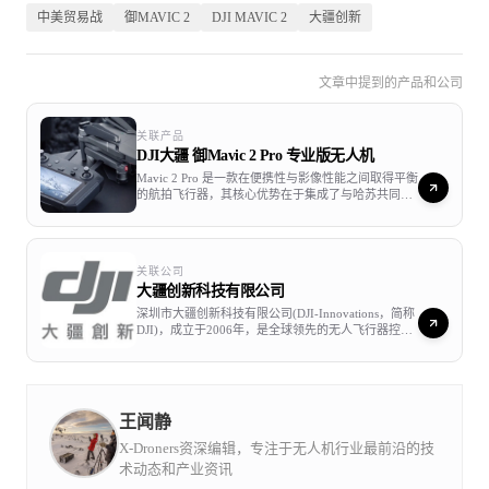
中美贸易战
御MAVIC 2
DJI MAVIC 2
大疆创新
文章中提到的产品和公司
桨叶保护罩：原价99>现价119
关联产品
DJI大疆 御Mavic 2 Pro 专业版无人机
云台保护罩：原价69>现价79
Mavic 2 Pro 是一款在便携性与影像性能之间取得平衡
的航拍飞行器，其核心优势在于集成了与哈苏共同研
发的 L1D-20c 航拍相机。该相机搭载 1 英寸 2000 万
像素 CMOS 传感器，感光面积约为前代机型的四倍，
配合 f/2.8 至 f/11 的可调光圈，能够应对复杂的光线
环境并提供出色的弱光表现。影像系统支持 10-bit
御2 Pro ND滤光镜套件：原价499>现价599
关联公司
Dlog-M 色彩模式与 10-bit HDR 视频录制，可记录超
大疆创新科技有限公司
过 10 亿种色彩，为后期调色留下了宽广空间。在飞
行性能方面，该机型具备 31 分钟的续航时间，最高
深圳市大疆创新科技有限公司(DJI-Innovations，简称
时速可达 72 公里，并采用了 OcuSync 2.0 数字图传
DJI)，成立于2006年，是全球领先的无人飞行器控制
技术，可在 8 公里范围内实现 1080p 全高清画面传
系统及无人机解决方案的研发和生产商，客户遍布全
御2 Zoom ND减光镜套件：原价399>现价499
输。为了提升安全性，Mavic 2 Pro 配备了全向感知系
球100多个国家。通过持续的创新，大疆致力于为无
统，通过机身六面的视觉与红外传感器实现智能避
人机工业、行业用户以及专业航拍应用提供性能最
障。此外，内置的延时摄影、智能跟随 2.0 以及
强、体验最佳的革命性智能飞控产品和解决方案。
H.265 编码支持，使其在专业风光摄影、户外运动跟
王闻静
拍及商业短片创作等实际应用场景中展现出稳健的技
术实力。
保护箱原价：原价599>现价699
X-Droners资深编辑，专注于无人机行业最前沿的技
术动态和产业资讯