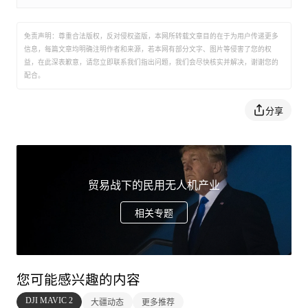
遥控器平板支架：原价179>现价199
免责声明：尊重合法版权，反对侵权盗版，本网所转载文章目的在于为用户传递更多
信息，每篇文章均明确注明作者和来源，若本网有部分文字、图片等侵害了您的权
中美贸易战 涨价只是开始
益，在此深表歉意，请您立即联系我们指出问题，我们会尽快核实并解决，谢谢您的
配合。
此次大疆产品调价，虽然没有明言是受贸易战影响，但是
分享
显然跟目前的中美贸易战有着直接关系。经过多轮威胁之
后，特朗普政府对中国2000亿美元商品的关税很可能即将
落地，征税幅度就在20%左右，大疆的产品也包含在征税
清单内，根据目前的局势发展判断，美方最终很可能对全
贸易战下的民用无人机产业
部中国输美商品加征关税，不仅是大疆，几乎所有拥有对
相关专题
美业务的中国公司都会受到影响，全球涨价可能成为一种
新常态。
您可能感兴趣的内容
DJI MAVIC 2
大疆动态
更多推荐