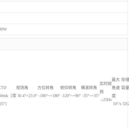
30W
最大
存
实时帧
ETD
视场角
方位转角
俯仰转角
横滚转角
角速
容
频
50mk（常
30.4°×23.0°
-180°~+180°
-120°~+90°
-35°~+35°
度
≥25Hz
25°）
10°/s
32