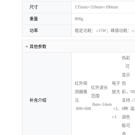
尺寸
135mm×110mm×180mm
重量
800g
功率
稳定功耗：≤15W；峰值功耗：≤
其他参数
伪彩
可
显示
红外探
电子
伪
红外波长
测器像
放大
彩，
N
范围
补充介绍
元
支持
≤
8um~14um
800×600
×2、
8种
温
×3
调色
板可
选