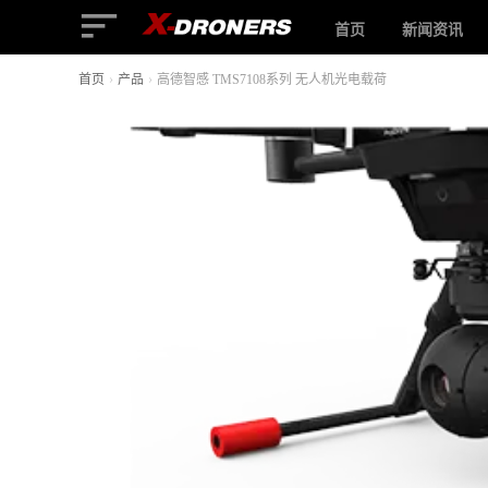
首页
新闻资讯
首页
›
产品
›
高德智感 TMS7108系列 无人机光电载荷