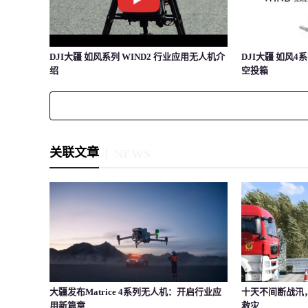
DJI大疆 如风系列 WIND2 行业应用无人机介
DJI大疆 如风4
绍
空投箱
关联文章
NEWS
大疆发布Matrice 4系列无人机：开启行业应
十天不间断战汛
用新篇章
救灾