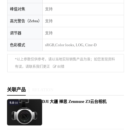
峰值对焦
支持
高光警告（Zebra）
支持
调节器
支持
色彩模式
sRGB,Color looks, LOG, Cine-D
*以上参数仅供参考，请以当地实际销售产品为准；如您发现资料
有误，请联系我们更正
纠错
关联产品
RELATION
DJI 大疆 禅思 Zenmuse Z3云台相机
9.0
/10