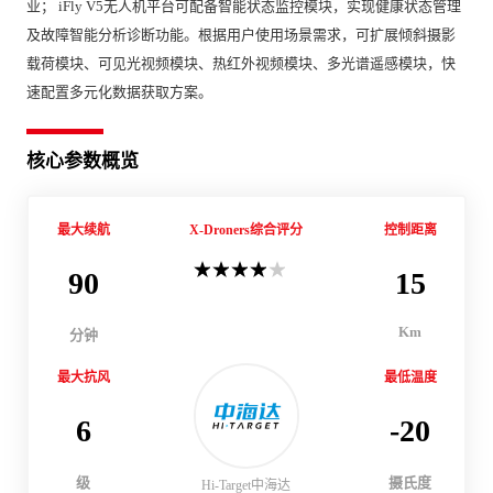
业； iFly V5无人机平台可配备智能状态监控模块，实现健康状态管理
及故障智能分析诊断功能。根据用户使用场景需求，可扩展倾斜摄影
载荷模块、可见光视频模块、热红外视频模块、多光谱遥感模块，快
速配置多元化数据获取方案。
核心参数概览
最大续航
X-Droners综合评分
控制距离
90
15
Km
分钟
最大抗风
最低温度
6
-20
级
摄氏度
Hi-Target中海达