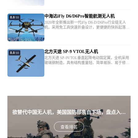
系统采用模块化设计，配备高精度差分模块，支持
挡无干扰)
PPK/RTK融合作业模式，同时可支持双天线定位定
向，配备高分辨率倾斜载荷模块，结合iFly智能航测
中海达iFly D6/D6Pro智能航测无人机
助手，实现1：500裸眼3D测图作业。
8.0
/10
售后服务
2020年全新推出新一代iFly D6-D/D6Pro行业级无人
机，采用免工具快速折叠设计，更便捷的快拆起落
设备险
无
架，配备高精度GPS定位模块、视频模块及RTK/PPK
模块。集成了新一代精准可靠的C2飞行控制系统，针
对飞控等关键模块升级了更可靠的硅胶减震防护设
第三者责任险
无
计。该系列无人机配置有通用机电一体转接模块，提
北方天途 SP-9 VTOL无人机
供丰富的扩展接口，并将多个接口集成简化，一步即
8.0
/10
可完成拆装，可挂载倾斜载荷、正射载荷、多光谱和
北方天途 SP-9VTOL垂直起降电动固定翼，全机采用
*以上参数仅供参考，请以当地实际销售产品为准；如您发现资料
雷达测流仪等应用设备。结合iFly智能航测助手，实
玻璃钢制造，具有结构重量轻、简单易拆、易于修复
现各种应用场景的作业需求。
有误，请联系我们更正
纠错
等特点。该飞机采用滑翔机布局结构，延续了滑翔机
飞行速度慢，滞空时间长等优点。1.5个小时的飞行续
航时间完全可以胜任大部分的行业需求。该机大载荷
为1公斤，可根据不同的任务需求，携带多种任务设
备，如航测正摄相机、倾斜摄影相机、多光谱相机、
红外吊舱、可见光航电吊舱等。
欲替代中国无人机，美国国防部亲自下场，盘点入围
美军SRR项目的五款无人机
查看排名