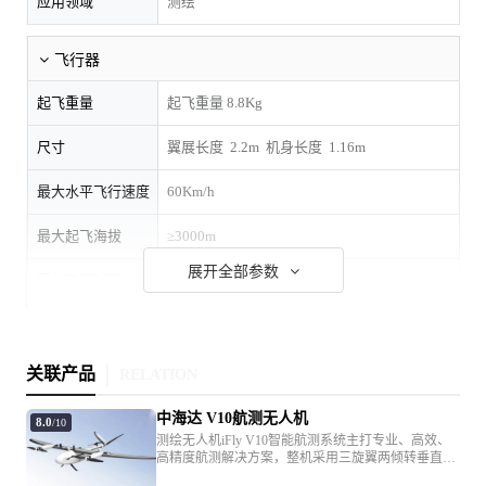
应用领域
测绘
飞行器
起飞重量
起飞重量 8.8Kg
尺寸
翼展长度 2.2m
机身长度 1.16m
最大水平飞行速度
60Km/h
最大起飞海拔
≥3000m
展开全部参数
最长飞行时间
90分钟
最大抗风等级
6级风
工作环境温度
-20°C 至 60°C
关联产品
RELATION
中海达 V10航测无人机
8.0
/10
图传
测绘无人机iFly V10智能航测系统主打专业、高效、
高精度航测解决方案，整机采用三旋翼两倾转垂直起
最大图传距离(无遮
降的设计，翼展2.8米，最大航时可达2小时以上。全
控制距离 ≥15 Km