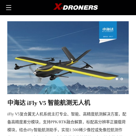
中海达 iFly V5 智能航测无人机
iFly V5复合翼无人机系统主打专业、智能、高精度航测解决方案，配
备高精度差分模块，支持PPK/RTK融合解算，标配高分辨率正摄载荷
模块，结合iFly智能航测助手，实现1:500稀少像控或免像控航测作