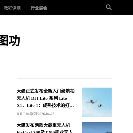
教程评测
行业展会
成图功
大疆正式发布全新入门级航拍
无人机 DJI Lito 系列 Lito
X1、Lito 1：成熟技术的打包
重组，更低价格的选择
DJI Lito系列/2026-04-23
大疆发布两款大载重无人机
FlyCart 200及T200农业无人