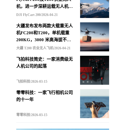
机，进一步深耕运载无人机市
场
DJI FlyCart 200/2026-04-21
大疆发布发布两款大载重无人
机FC200和T200，单机载重
200KG，3000 米高海拔不减
载，支持四机联吊最多600KG
大疆 T200 农业无人飞机/2026-04-21
飞拍科技简史：一家消费级无
人机公司的起落
飞拍科技/2026-03-15
零零科技：一家飞行相机公司
的十一年
零零科技/2026-03-15