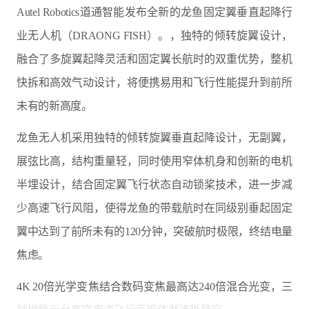
Autel Robotics道通智能发布全新的龙鱼固定翼垂直起降行
业无人机（DRAONG FISH）。，独特的倾转旋翼设计，
融合了多旋翼起降灵活和固定翼长航时的双重优势，整机
快拆和高效气动设计，将便携易用和飞行性能提升到前所
未有的新高度。
龙鱼无人机采用独特的倾转旋翼垂直起降设计，无副翼，
展弦比高，结构重量轻，同时使用窄体机身和创新的电机
半埋设计，结合固定翼飞行状态自动锁桨技术，进一步减
少高速飞行风阻，使得龙鱼的带载航时在同级别垂起固定
翼中达到了前所未有的120分钟，突破航时极限，终结电量
焦虑。
4K 20倍光学变焦结合数码变焦最高达240倍混合光变，三