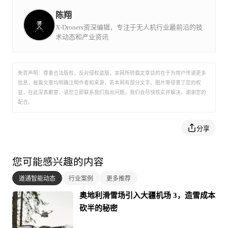
们相信科技可以造福人类，实干能够创造未来；我们
不忘初心、孜孜不倦、永不妥协。我们始终坚持“将产
陈翔
品做到极致”的理念，在研发和设计的每一个环节中，
我们深入地思考、了解、甚至挖掘用户的潜在需求，
X-Droners资深编辑，专注于无人机行业最前沿的技
竭力将复杂的技术转换为简易的操作方案，不断实现
术动态和产业资讯
技术难关的突破和用户体验的升级。 每一个新产品的
诞生都凝聚着我们全力以赴的日日夜夜。对于为梦想
付出的每一份努力，我们心存感激并引以为傲。这份
热情始终推动着我们前进，去为用户提供精益求精的
产品和服务，为行业创造更加美好的明天。
免责声明：尊重合法版权，反对侵权盗版，本网所转载文章目的在于为用户传递更多
多重冗余 安全可靠
信息，每篇文章均明确注明作者和来源，若本网有部分文字、图片等侵害了您的权
益，在此深表歉意，请您立即联系我们指出问题，我们会尽快核实并解决，谢谢您的
配合。
分享
您可能感兴趣的内容
道通智能动态
行业案例
更多推荐
奥地利滑雪场引入大疆机场 3，造雪成本
砍半的秘密