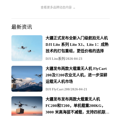
查看更多品牌动态内容 →
最新资讯
大疆正式发布全新入门级航拍无人机
DJI Lito 系列 Lito X1、Lito 1：成熟
技术的打包重组，更低价格的选择
DJI Lito系列/2026-04-23
大疆发布两款大载重无人机 FlyCart
200及T200农业无人机，进一步深耕
多款挂载 随机应变
运载无人机市场
龙鱼可搭配多款行业应用挂载，打破光照限制，无论是白
DJI FlyCart 200/2026-04-21
昼还是黑夜，都有满足复杂任务需求的挂载，让全天候作
大疆发布发布两款大载重无人机
FC200和T200，单机载重200KG，
业变得如此简单。
3000 米高海拔不减载，支持四机联吊