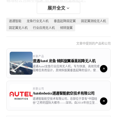
轴增稳云台高空高速飞行画面依然清晰稳定。
展开全文
道通智能
龙鱼行业无人机
垂直起降固定翼
固定翼测绘无人机
智能作业 安全高效
固定翼无人机
行业应用无人机
倾转旋翼
集成道通智能先进的飞控技术，AI智能技术，强大的软硬
件结合，高度智能化，应对复杂作业需求得心应手。
文章中提到的产品和公司
关联产品
道通Autel 龙鱼 倾斜旋翼垂直起降无人机
道通Autel龙鱼行业应用无人机，专为快速、高效完成
困难任务而设计，其倾斜旋翼垂直起降的设计，使龙
鱼能够在普通固定翼无人机无法起飞的恶劣环境下正
常起飞。龙鱼能够自动切换到固定翼模式，与传统直
升机系统相比，更加高效。配备多种飞行模式和可切
换的载荷系统，龙鱼是一款性能强劲且全能的无人
关联公司
机，能够满足您的各种商业需求。
Autelrobotics道通智能航空技术有限公司
道通智能航空技术有限公司，总部位于享有“中国硅
谷”之称的国际大都市——深圳。自2014年创立至
今，我们已凭着过硬的技术实力先后在美国和欧洲成
立了分公司。 我们拥有一支经验丰富、执着热情的专
业队伍，我们始终以创新为理想，以梦想为动力；我