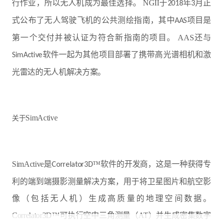
行作业，所以无人机成为最佳选择。 NGII于
年
月正
2018
3
式公布了无人驾驶飞机的公共测绘指南，其中
项目是
AAS
第一个交付并被认证为符合新指南的项目。 AAS还与
软件一起为其他项目部署了携带高光谱相机和激
SimActive
光雷达的无人机解决方案。
SimActive
关于
SimActive是
™软件的开发商，这是一种获得专
Correlator3D
利的端到端摄影测量解决方案，用于将卫星图片和航空影
像（包括无人机）生成高质量的地理空间数据。
Correlator3D™可执行空中三角测量（AT）并生成密集数字