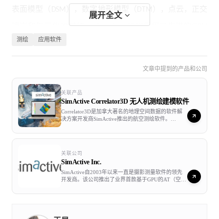
表面模型（
），数字地形模型（
），点云，正交
DSM
DTM
展开全文
镶嵌和矢量化
特征。
™采用了先进的GPU
3D
Correlator3D
测绘
应用软件
技术和多核
，可确保极高的数据处理速度，支持快速
CPU
生成大型数据集。 SimActive一直在向全球领先的制图公司
文章中提到的产品和公司
和政府机构销售Correlator3D™，提供先进的摄影测量软
件。
关联产品
SimActive Correlator3D 无人机测绘建模软件
Correlator3D是加拿大著名的地理空间数据的软件解
决方案开发商SimActive推出的航空测绘软件。
Correlator3D是包括用于生成数字表面模型（DSM）
和数字地形模型（DTM）、正射影像的创建和3D变
化的检测的全自动软件工具。 该软件比目前可用的工
具快得多，而且操作简单直观，这意味着即使是最终
关联公司
用户也可以轻松快速生成自己需要的的地理空间产品
SimActive Inc.
数据。
SimActive自2003年以来一直是摄影测量软件的领先
开发商。该公司推出了业界首款基于GPU的AT（空中
三角测量）和DSM（数字表面模型）生成引擎，可实
现多倍的处理速度提升。 通过不断创新和产品更新，
SimActive始终处于创新的前沿，成为行业衡量的技术
标准。