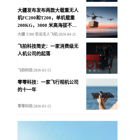
大疆发布发布两款大载重无人
机FC200和T200，单机载重
200KG，3000 米高海拔不减
载，支持四机联吊最多600KG
大疆 T200 农业无人飞机/2026-04-21
飞拍科技简史：一家消费级无
人机公司的起落
飞拍科技/2026-03-15
零零科技：一家飞行相机公司
的十一年
零零科技/2026-03-15