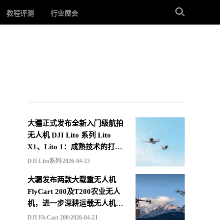
教程评测
行业展会
大疆正式发布全新入门级航拍
无人机 DJI Lito 系列 Lito
X1、Lito 1：成熟技术的打包
重组，更低价格的选择
DJI Lito系列/2026-04-23
大疆发布两款大载重无人机
FlyCart 200及T200农业无人
机，进一步深耕运载无人机市
场
DJI FlyCart 200/2026-04-21