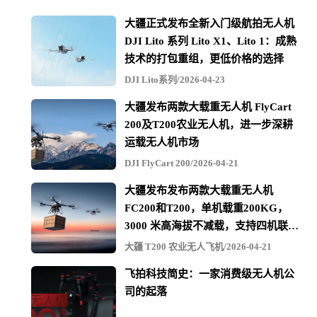
大疆正式发布全新入门级航拍无人机
DJI Lito 系列 Lito X1、Lito 1：成熟
技术的打包重组，更低价格的选择
DJI Lito系列/2026-04-23
大疆发布两款大载重无人机 FlyCart
200及T200农业无人机，进一步深耕
运载无人机市场
DJI FlyCart 200/2026-04-21
大疆发布发布两款大载重无人机
FC200和T200，单机载重200KG，
3000 米高海拔不减载，支持四机联吊
最多600KG
大疆 T200 农业无人飞机/2026-04-21
飞拍科技简史：一家消费级无人机公
司的起落