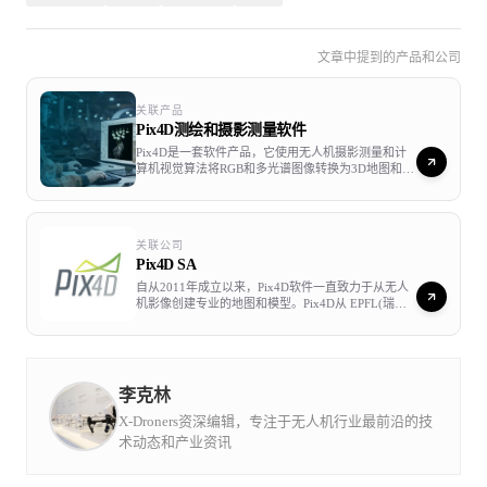
文章中提到的产品和公司
关联产品
Pix4D测绘和摄影测量软件
Pix4D是一套软件产品，它使用无人机摄影测量和计
算机视觉算法将RGB和多光谱图像转换为3D地图和模
型。该软件由瑞士的Pix4D SA公司开发，这家公司是
在机器人和AI等领域全球领先的瑞士洛桑联邦理工学
院（EPFL）计算机视觉实验室的一个衍生公司。
Pix4D系列软件和解决方案可在桌面，云和移动平台
关联公司
上运行。
Pix4D SA
自从2011年成立以来，Pix4D软件一直致力于从无人
机影像创建专业的地图和模型。Pix4D从 EPFL(瑞士
洛桑联邦理工学院) 计算机视觉实验室起家，我们坚
实的技术建立在多年的学术研究基础之上。Pix4D是
一套软件产品，它使用摄影测量和计算机视觉算法将
RGB和多光谱图像转换为3D地图和模型。
李克林
X-Droners资深编辑，专注于无人机行业最前沿的技
术动态和产业资讯