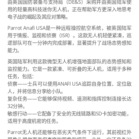
由英国国防装备与支持局（DE&S）采购并由英国陆军使
用的轻量高科技迷你无人机，正在帮助军方更深入地思考
电子战的崛起及其应对策略。
Parrot Anafi USA是一种远程操控航空系统，被英国陆军
用于情报、监视和侦察（ISR）。这款无人机轻便紧凑，巡
逻部队可在一分钟内完成部署，显著提升了战场态势感知
能力。
英国陆军利用这款微型无人机增强地面部队的态势感知和
监控能力。它是一款紧凑、可折叠的无人机，适用于多种
任务，包括：
侦察——士兵可以使用ANAFI USA追踪自身位置、定位敌
人，并将信息分享给小队。
复杂任务——它能够保持视频、遥测和指挥控制连接长达
32分钟。
敏感行动——它配备了安全的无线链路和SD卡加密功能，
适用于高度机密的任务。
Parrot无人机还能够在恶劣天气条件下运行，其前视红外