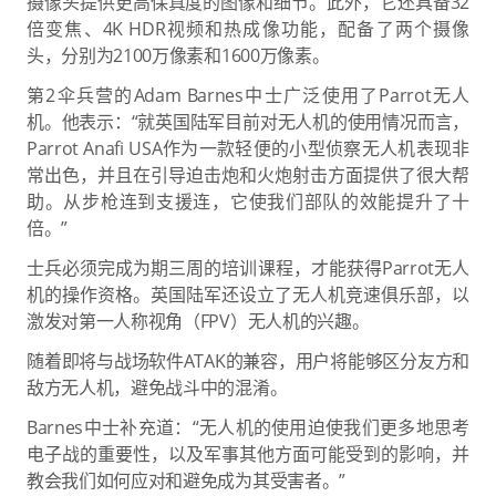
摄像头提供更高保真度的图像和细节。此外，它还具备32
倍变焦、4K HDR视频和热成像功能，配备了两个摄像
头，分别为2100万像素和1600万像素。
第2伞兵营的Adam Barnes中士广泛使用了Parrot无人
机。他表示：“就英国陆军目前对无人机的使用情况而言，
Parrot Anafi USA作为一款轻便的小型侦察无人机表现非
常出色，并且在引导迫击炮和火炮射击方面提供了很大帮
助。从步枪连到支援连，它使我们部队的效能提升了十
倍。”
士兵必须完成为期三周的培训课程，才能获得Parrot无人
机的操作资格。英国陆军还设立了无人机竞速俱乐部，以
激发对第一人称视角（FPV）无人机的兴趣。
随着即将与战场软件ATAK的兼容，用户将能够区分友方和
敌方无人机，避免战斗中的混淆。
Barnes中士补充道：“无人机的使用迫使我们更多地思考
电子战的重要性，以及军事其他方面可能受到的影响，并
教会我们如何应对和避免成为其受害者。”