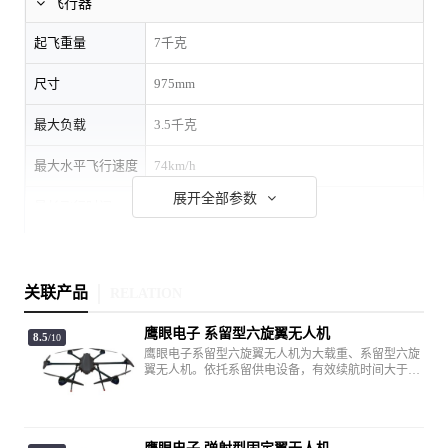
飞行器
起飞重量
7千克
尺寸
975mm
最大负载
3.5千克
最大水平飞行速度
74km/h
展开全部参数
最长飞行时间
61分钟
最大抗风等级
6级
关联产品
RELATION
图传
鹰眼电子 系留型六旋翼无人机
8.5
/10
最大图传距离(无遮
5.5公里
鹰眼电子系留型六旋翼无人机为大载重、系留型六旋
挡无干扰)
翼无人机。依托系留供电设备，有效续航时间大于24
小时，有效克服电动无人机续航时间短的缺陷；最大
载重13公斤，并预留多种任务挂载接口，可实现功能
售后服务
扩展；主要用于反恐处突、治安维稳、交通疏导、立
体防控等执法执勤任务。