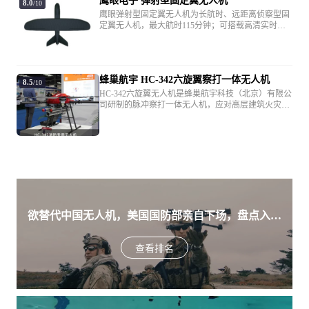
鹰眼电子 弹射型固定翼无人机
8.0
/10
设备险
无
鹰眼弹射型固定翼无人机为长航时、远距离侦察型固
定翼无人机，最大航时115分钟；可搭载高清实时视
第三者责任险
无
频传输系统，最大传输距离22公里；还可搭载警用热
成像仪，提供高清晰的热红外线成像画面，完成昼夜
航空侦察。
*以上参数仅供参考，请以当地实际销售产品为准；如您发现资料
蜂巢航宇 HC-342六旋翼察打一体无人机
8.5
/10
有误，请联系我们更正
纠错
HC-342六旋翼无人机是蜂巢航宇科技（北京）有限公
司研制的脉冲察打一体无人机，应对高层建筑火灾，
森林火灾，石油化工类火灾这世界三大消防难题，全
身采用碳钎维复合材料，可靠性高。
欲替代中国无人机，美国国防部亲自下场，盘点入围
美军SRR项目的五款无人机
查看排名