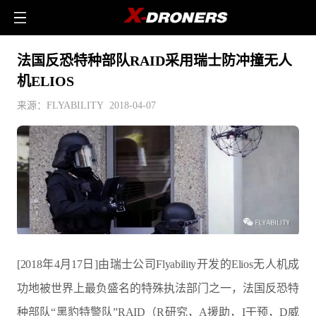
法国反恐特种部队RAID采用瑞士防冲撞无人
机ELIOS
来源：FLYABILITY 2018-04-07
[2018年4月17日]由瑞士公司Flyability开发的Elios无人机成
功地被世界上最负盛名的特殊执法部门之一，法国反恐特
种部队“黑豹特警队”RAID（R研究，A援助，I干预，D威