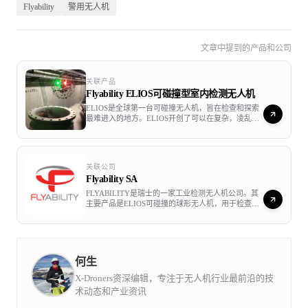
Flyability
警用无人机
RAID采用我们的产品，正体现了Flyability的使命－－无人
机代替人类在危险的环境中工作。我们相信无人机技术可
文章中提到的产品和公司
以大大减少人类接触风险，特别是针对国土安全人员，消
防员和急救人员。这项使命是我们的首要任务，我们期待
关联产品
Flyability ELIOS可碰撞型室内检测无人机
继续为此目的为前提不断创新完善无人机技术。“
ELIOS是全球第一台可碰撞无人机，旨在检查和探索
最难进入的地方。ELIOS开创了可以在复杂，凌乱或
密闭空间里飞行的时代，Elios在各个领域中释放出的
惊人潜力，超出想象，在此之前这些应用是很难实现
甚至不可能实现的。
关联公司
Flyability SA
FLYABILITY是瑞士的一家工业检测无人机公司。其
主要产品是ELIOS可碰撞的球形无人机，用于检查无
法进入，限制和复杂的空间，可以广泛应用于能源，
化工，海事行业，公共设施，特检，公共安全等行
业。Flyability为最终用户提供了一个短时间，低成
本，低风险的检测工具。通过在建筑物内安全使用无
人机，它使工业公司和检验员可以减少停机时间，检
何生
验成本和对工人的风险。 Flyability在50多个国家/地
区的发电，石油和天然气，化工，海事，基础设施和
X-Droners资深编辑，专注于无人机行业最前沿的技
公共事业以及公共安全领域拥有数百名客户，
术动态和产业资讯
Flyability处于业界前沿并继续引领商业室内无人机领
域的创新。