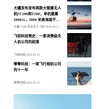
大疆发布发布两款大载重无人
机FC200和T200，单机载重
200KG，3000 米高海拔不减
载，支持四机联吊最多600KG
大疆 T200 农业无人飞机/2026-04-21
飞拍科技简史：一家消费级无
人机公司的起落
飞拍科技/2026-03-15
零零科技：一家飞行相机公司
的十一年
零零科技/2026-03-15