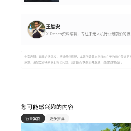
保了在低温极端环境下的可靠电力供应。该
机型搭载了 CineCore 2.1 高性能图像处理系
统，支持记录 6K 规格的 CinemaDNG 以及
5.2K 的 Apple ProRes 视频，能够满足影视
王智安
工业级的后期调色需求。其动力系统表现出
色，最高飞行速度可达 94 公里/小时，最大
X-Droners资深编辑，专注于无人机行业最前沿
下降速度达 9 米/秒，为捕捉高速动态画面
提供了必要的机动性。在安全性方面，
Inspire 2 整合了前视与下视视觉识别系统、
上方红外感知系统以及 IMU 等关键传感器
免责声明：尊重合法版权，反对侵权盗版，本网所转载文章目的在于为用户传递更
的冗余设计，构建了全方位的智能避障体
歉意，请您立即联系我们指出问题，我们会尽快核实并解决，谢谢您的配合。
系。配合专门研制的禅思 Zenmuse 系列云
台相机，该机型实现了 360 度无死角旋转拍
摄，支持单人或双人协同操作，广泛应用于
广告拍摄、电影制作及专业纪录片等需要高
规格航拍画面的应用场景，是专业航拍工作
流中极具代表性的生产力工具。
您可能感兴趣的内容
行业案例
更多推荐