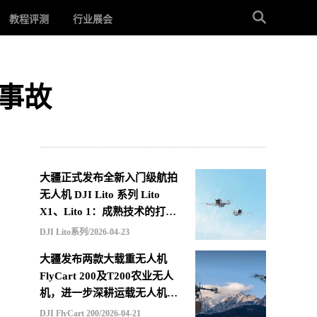
教程评测
行业展会
事故
大疆正式发布全新入门级航拍
无人机 DJI Lito 系列 Lito
X1、Lito 1：成熟技术的打包
重组，更低价格的选择
DJI Lito系列/2026-04-23
大疆发布两款大载重无人机
FlyCart 200及T200农业无人
机，进一步深耕运载无人机市
场
DJI FlyCart 200/2026-04-21