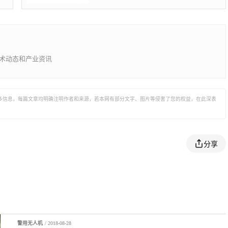
决方案的研发和生产商，客户遍布全球100
多个国家。通过持续的创新，大疆致力于为
无人机工业、行业用户以及专业航拍应用提
供性能最强、体验最佳的革命性智能飞控产
品和解决方案。
的技术动态和产业资讯
多信息，每篇文章均明确注明作者和来源，若本网有部分文字、图片等侵害了您的权益，在此深表
分享
警用无人机
/ 2018-08-28