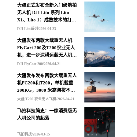
大疆正式发布全新入门级航拍
无人机 DJI Lito 系列 Lito
X1、Lito 1：成熟技术的打包
重组，更低价格的选择
DJI Lito系列/2026-04-23
大疆发布两款大载重无人机
FlyCart 200及T200农业无人
机，进一步深耕运载无人机市
场
DJI FlyCart 200/2026-04-21
大疆发布发布两款大载重无人
机FC200和T200，单机载重
200KG，3000 米高海拔不减
载，支持四机联吊最多600KG
大疆 T200 农业无人飞机/2026-04-21
飞拍科技简史：一家消费级无
人机公司的起落
飞拍科技/2026-03-15