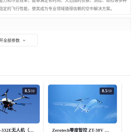
能力和作业效率，能够满足长时间、大范围的侦察、测绘、巡检等多种
稳定的飞行性能，使其成为专业领域值得信赖的空中解决方案。
开全部参数
有误，请联系我们更正
纠错
8.5
8.5
/10
/10
蜂巢航宇 HE-332E无人机（油电混合动力版）
Zerotech零度智控 ZT-30V 长续航油电混合垂直起降固定翼无人机