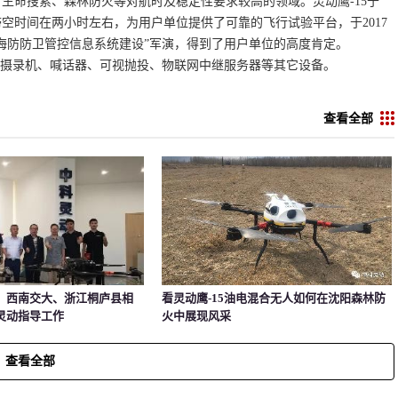
生命搜索、森林防火等对航时及稳定性要求较高的领域。灵动鹰-15于
滞空时间在两小时左右，为用户单位提供了可靠的飞行试验平台，于2017
边海防防卫管控信息系统建设”军演，得到了用户单位的高度肯定。

高清摄录机、喊话器、可视抛投、物联网中继服务器等其它设备。
查看全部
、西南交大、浙江桐庐县相
看灵动鹰-15油电混合无人如何在沈阳森林防
灵动指导工作
火中展现风采
查看全部