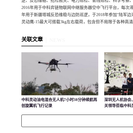
逻、反恐维稳、抢险救灾、电力巡检、管线巡检、科学考察、
2016年用于中科弈链物联网中继服务器空中飞行平台，每次
年用于新疆塔城反恐维稳与边防巡逻，于2018年参加“陆军
灵动鹰-15最大可搭载3kg左右载荷，包含但不局限于各种
关联文章
NEWS
中科灵动油电混合无人机7小时38分钟续航再
深圳无人机协会
创旋翼机飞行记录
关领导莅临中科