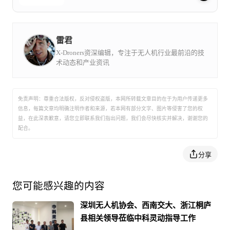
电子所）联合长沙灵动航空科技有限公司（以下简称
等，都成为了用户选择中科灵动油电混合无人机的理由，
长沙灵动）成立的高科技公司，是一流科研机构与企
业进行高新技术产业化的结晶。中科灵动依托长沙灵
动原有技术储备，结合中科院微电子所在市场、技术
真真正正为他们解决了实际工作中遇到的各种困难，让无
等方面的巨大优势，主要致力于高性能油电混合动力
雷君
系统和相应无人机平台的研发、应用和推广，能够将
人机全面代替复杂危险环境下的工作，同时大大提高了工
无人机能源系统能量密度从锂电池200Wh/kg大幅度提
X-Droners资深编辑，专注于无人机行业最前沿的技
升到600~1000Wh/kg，实现无人机总体性能的大幅度
术动态和产业资讯
作效率，全面保障一线作业人员的人身安全，促进了生产
提升，有效解决了纯电动无人机航时短的问题，为行
业应用带来新的机遇。
力的发展。
免责声明：尊重合法版权，反对侵权盗版，本网所转载文章目的在于为用户传递更多
信息，每篇文章均明确注明作者和来源，若本网有部分文字、图片等侵害了您的权
益，在此深表歉意，请您立即联系我们指出问题，我们会尽快核实并解决，谢谢您的
配合。
分享
您可能感兴趣的内容
深圳无人机协会、西南交大、浙江桐庐
油电混合无人机问世后，中科灵动没有沉醉于自身取得的
县相关领导莅临中科灵动指导工作
技术突破，通过不断的技术革新和优化，不断战胜自我，