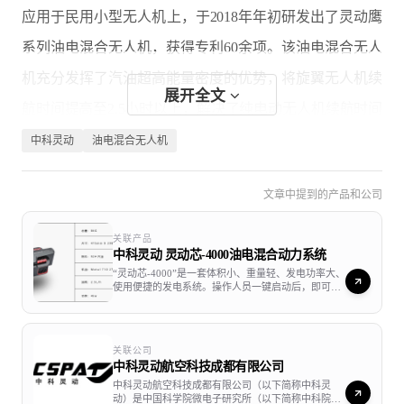
应用于民用小型无人机上，于2018年年初研发出了灵动鹰
系列油电混合无人机，获得专利60余项。该油电混合无人
机充分发挥了汽油超高能量密度的优势，将旋翼无人机续
展开全文
航时间提高至2.5小时以上，解决了纯电动无人机续航时间
短的劣势，同时具有抗风能力强、载重大、加油方便等优
中科灵动
油电混合无人机
势，是工业用旋翼无人机更新换代的新产品。
文章中提到的产品和公司
灵动鹰系列油电混合无人机研制成功后，经过了为期一年
关联产品
的新疆高寒、大风等极端恶劣天气下的飞行验证，性能全
中科灵动 灵动芯-4000油电混合动力系统
面达到技术指标要求，产品于2019年年初正式推向市场。
“灵动芯-4000”是一套体积小、重量轻、发电功率大、
使用便捷的发电系统。操作人员一键启动后，即可远
程操作使其为相应设备供电。内置的智能控制模块可
产品一经推广，得到了各行各业用户的高度肯定和赞扬，
以根据实际用电量的大小实时调整功率输出。可广泛
应用于野外单兵作战供电系统、作战装备供电系统、
行业用户涵盖电力巡检、三维测绘、物流快递、科学研
应急救援供电系统、应急照明供电系统、抗洪抢险紧
关联公司
急供电系统、无人车供电系统、无人船供电系统、无
究、应急通信、光伏巡检、军事应用等，超高的续航时
中科灵动航空科技成都有限公司
人机供电系统等特殊领域供电系统或分布式供电系
统。
中科灵动航空科技成都有限公司（以下简称中科灵
间、极限的抗风能力、超大的载重能力、便捷的加油方式
动）是中国科学院微电子研究所（以下简称中科院微