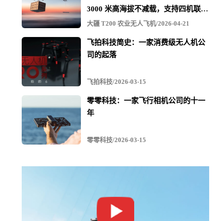
3000 米高海拔不减载，支持四机联吊
6. **安全性**
最多600KG
大疆 T200 农业无人飞机/2026-04-21
安全性是领先无人机公司的首要任务，包括无人机本身及
飞拍科技简史：一家消费级无人机公
其处理的数据。公司采用先进的加密技术，防止无人机被
司的起落
黑客攻击和未经授权的访问。一些公司还开发软件，帮助
用户管理无人机的访问权限和数据收集，提供额外的安全
飞拍科技/2026-03-15
保障。
零零科技：一家飞行相机公司的十一
年
7. **可升级性**
可升级性在最大化投资回报方面起着关键作用。这包括提
零零科技/2026-03-15
供固件更新和硬件升级，以提高无人机的性能和功能。许
多制造商提供灵活性，允许用户根据特定需求和应用定制
无人机。
8. **任务多样性**