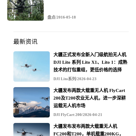
顶级无人机制造商在研发方面投入巨大，始终处于无人机
创新的前沿。他们使用尖端技术，如GPS、避障系统和先
进的成像系统。这些公司还开发支持多种应用场景的软
盘点/2016-05-18
件。
最新资讯
4. **客户支持**
大疆正式发布全新入门级航拍无人机
出色的客户支持是优秀公司的显著特征。顶级无人机品牌
DJI Lito 系列 Lito X1、Lito 1：成熟
也遵循这一原则，提供技术支持、培训和维护服务，以满
技术的打包重组，更低价格的选择
足消费者的需求和期望。
DJI Lito系列/2026-04-23
大疆发布两款大载重无人机 FlyCart
5. **硬件**
200及T200农业无人机，进一步深耕
顶级无人机公司生产以可靠性和高效性著称的高质量硬
运载无人机市场
件。他们使用优质材料，确保无人机在恶劣天气、粗暴操
DJI FlyCart 200/2026-04-21
作和长时间飞行中的耐用性。他们还专注于制造易于组
装、拆卸和运输的用户友好型无人机。
大疆发布发布两款大载重无人机
FC200和T200，单机载重200KG，