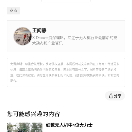
盘点
2. **产品组合**
我们关注的是产品多样性。顶级无人机公司提供广泛的无
王闻静
人机产品，涵盖航拍摄影、物流配送、测绘、公共安全机
X-Droners资深编辑，专注于无人机行业最前沿的技
构工作和空中勘测等领域。
术动态和产业资讯
一些公司还生产无人机的关键组件，如机身、电机、传感
免责声明：尊重合法版权，反对侵权盗版，本网所转载文章目的在于为用户传递更多
器、摄像头和电池。
信息，每篇文章均明确注明作者和来源，若本网有部分文字、图片等侵害了您的权
益，在此深表歉意，请您立即联系我们指出问题，我们会尽快核实并解决，谢谢您的
配合。
我们的研究还发现，一些制造商专注于特定领域或操作，
如农业或测绘，而其他公司则提供更多样化的应用。大疆
分享
是产品多样性的最佳例子。
您可能感兴趣的内容
3. **技术**
细数无人机中4位大力士