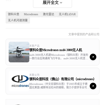
展开全文
镁科众思
Microdrones
激光雷达
无人机LiDAR
无人机河道测量
测区概览图
文章中提到的产品和公司
关联产品
镁科众思Microdrones md4-3000无人机
md4-3000无人机是Microdrones（镁科众思）开发的
一款行业应用通用飞行平台， md4-3000无人机坚固
耐用、性能强劲、稳定可靠。
关联公司
镁科众思科技（佛山）有限公司（microdrones）
Microdrones（中文名镁科众思）于2005年成立于德
国北莱茵-威斯特法伦州的锡根，致力于提供专业可靠
的无人机商业应用解决方案，更有效和高效地完成测
绘地理信息、土地开发、基础设施监测、环境监测、
精准农业以及公共安全任务。Microdrones拥有超过15
年的创新历史。Microdrones 飞行器的设计基于德国