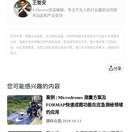
工程质量的现代工艺，拥有行业领先的飞行时间、对
王智安
恶劣环境的极强耐受力和智能的集成方案。
Microdrones深受全球1500多个专业客户的信赖。如
X-Droners资深编辑，专注于无人机行业最前沿的技
今，Microdrones 在德国、美国、加拿大、阿联酋和
术动态和产业资讯
中国建立了分支机构，并且拥有遍布全球六大洲的分
销网络。我们的使命是∶将客户需求转换为面向专业
人士的有效、高效、端到端系统。
免责声明：尊重合法版权，反对侵权盗版，本网所转载文章目的在于为用户传递更多
信息，每篇文章均明确注明作者和来源，若本网有部分文字、图片等侵害了您的权
益，在此深表歉意，请您立即联系我们指出问题，我们会尽快核实并解决，谢谢您的
配合。
分享
实施方案
您可能感兴趣的内容
Microdrones端对端工作流程：
案例 | Microdrones 测量方案及
FORMAP快速成图功能在应急测绘领域
的应用
镁科众思/2020-10-13