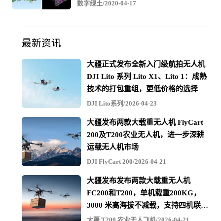
项目要求
数字绿土/2020-04-17
项目要求
技术
机载激光雷达
最新资讯
可交付成果
三维点云
精度 σ（Z/高程）
10 厘米
大疆正式发布全新入门级航拍无人机
数据收集时间
1 天内
DJI Lito 系列 Lito X1、Lito 1：成熟
坐标参考框架
CTRF 2000
技术的打包重组，更低价格的选择
投影坐标系
CGCS2000 CM108E
DJI Lito系列/2026-04-23
高程基准
椭球高/大地高
大疆发布两款大载重无人机 FlyCart
200及T200农业无人机，进一步深耕
运载无人机市场
目标区域
DJI FlyCart 200/2026-04-21
大疆发布发布两款大载重无人机
FC200和T200，单机载重200KG，
3000 米高海拔不减载，支持四机联吊
最多600KG
大疆 T200 农业无人飞机/2026-04-21