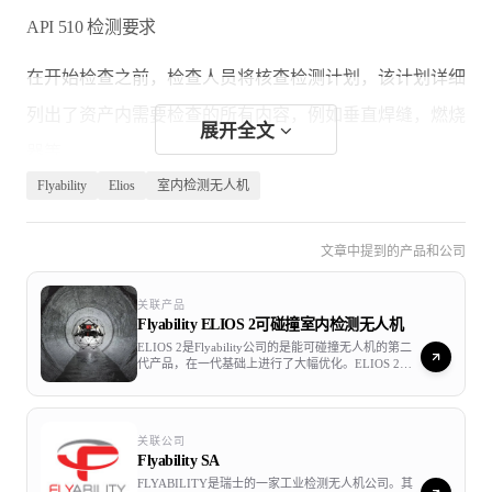
API 510 检测要求
在开始检查之前，检查人员将核查检测计划，该计划详细
列出了资产内需要检查的所有内容，例如垂直焊缝，燃烧
展开全文
器等。
Flyability
Elios
室内检测无人机
然后，检查员将制定每个对象的分步检测步骤，确定步骤
之后检查员将开始检查。
文章中提到的产品和公司
“每项检查都有其独特的挑战，为了让检查员在现场有能力
关联产品
Flyability ELIOS 2可碰撞室内检测无人机
自己做出判断，必须对API检查员进行严格的培训。 如果
ELIOS 2是Flyability公司的是能可碰撞无人机的第二
API认证的检查员在检查过程中对RVI或任何其他工具做出
代产品，在一代基础上进行了大幅优化。ELIOS 2配
备了强大的传感器，一台1230万像素的可见光相机，
支持4K高清实时视频查看，一台FLIR的热成像相机，
了判断，那么这些判断都应该是是根据他们的高水平的知
为ELIOS 2提供了强大的感知能力，最细小裂缝也难
逃它的“火眼晶晶”。防尘照明灯，可以让ELISO 2即
识和经验所得出的结论。”
关联公司
使穿越肮脏的地方,也不会迷失目标。
Flyability SA
FLYABILITY是瑞士的一家工业检测无人机公司。其
——Suzanne Lemieux，API中游以及行业运营小组经理