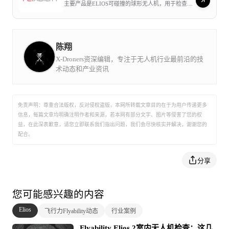
主要产品是ELIOS可碰撞的球形无人机，用于检查无
法进入，限制和复杂的空间，可以广泛应用于能源，
化工，海事行业，公共设施，特检，公共安全等行
在某些检查中，API标准被当成一种参考，为内部或外聘
业。Flyability为最终用户提供了一个短时间，低成
本，低风险的检测工具。通过在建筑物内安全使用无
检查员提供了检查方案的框架。但是，对于某些检查，法
人机，它使工业公司和检验员可以减少停机时间，检
陈翔
验成本和对工人的风险。 Flyability在50多个国家/地
律会要求严格遵守所描述的API标准，并应有正式检查机
区的发电，石油和天然气，化工，海事，基础设施和
X-Droners资深编辑，专注于无人机行业最前沿的技
公共事业以及公共安全领域拥有数百名客户，
术动态和产业资讯
Flyability处于业界前沿并继续引领商业室内无人机领
构的认证代表出席并签字，以确保检查过程是根据相关
域的创新。
API标准来进行的。
免责声明：尊重合法版权，反对侵权盗版，本网所转载文章目的在于为用户传递更多
后面的检查通常都是一些高风险的资产，检查不善/维护不
信息，每篇文章均明确注明作者和来源，若本网有部分文字、图片等侵害了您的权
益，在此深表歉意，请您立即联系我们指出问题，我们会尽快核实并解决，谢谢您的
善可能会导致爆炸或其他灾难。
配合。
压力容器属于这一类。如果压力容器破裂，它可能会引发
分享
剧烈的爆炸，从而危及周围地区的人员。这就是为什么
API 510是许多国家（包括美国）在检查过程中要求正式检
您可能感兴趣的内容
查机构代表在场的标准之一，API 510详细说明了压力容器
Elios
飞行力Flyability动态
行业案例
检查标准，通过执行符合标准的检查，就能确保压力容器
Flyability Elios 2室内无人机检查：这几