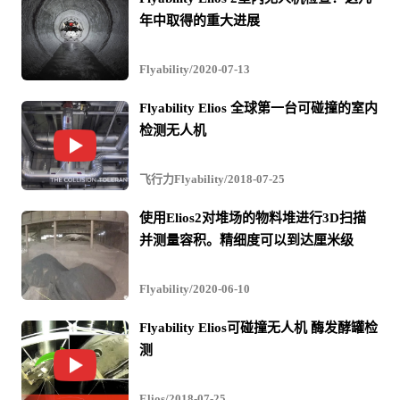
年中取得的重大进展
受到正确的维护。
什么是正式检查机构？正式检查机构是经过API批准进行
Flyability/2020-07-13
API检查的独立组织。
Flyability Elios 全球第一台可碰撞的室内
检测无人机
为了让您大致了解API要求的严格性：它们有专门针对API
510压力容器检查的证书，正式检查机构的检查员必须具有
飞行力Flyability/2018-07-25
这些证书才能进行这些检查。为了获得此认证，检查员必
使用Elios2对堆场的物料堆进行3D扫描
须进行考核，以证明他们对压力容器的维护，检查，维修
并测量容积。精细度可以到达厘米级
和改装具有广泛的知识基础。
Flyability/2020-06-10
在检查员参加API 510测试之前，他们必须满足某些标准：
Flyability Elios可碰撞无人机 酶发酵罐检
测
Elios/2018-07-25