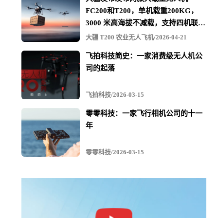
的潜在缺陷，包括自上次检验以来可能发生的任何分层
FC200和T200，单机载重200KG，
3000 米高海拔不减载，支持四机联吊
检验目标：查看专业检查机构是否接受不需要人进入的无
最多600KG
大疆 T200 农业无人飞机/2026-04-21
人机的检查。其结果是否符合API 510的检查标准
飞拍科技简史：一家消费级无人机公
飞行次数： Elios2在容器内进行了八次不同的飞行，而来
司的起落
自Bureau Veritas检验集团的认证检查员则观看了现场录像
飞拍科技/2026-03-15
对于远程视觉检查（RVI）即使用摄像机代替人眼进行观
零零科技：一家飞行相机公司的十一
察。（本案例中则是Elios 2上的摄像机），检查员必须保
年
证摄相机拍摄到的画面和人眼观察到的内容是一致的。
零零科技/2026-03-15
此压力容器检查只是RoNik Inspectioneering在Elios 2上进行
的15项测试中的1项。
这些要求不仅与视频画面的质量有关。检查人员必须能够