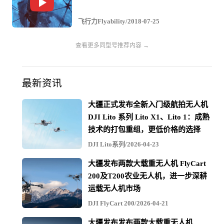
疑的态度。
飞行力Flyability/2018-07-25
他告诉Verver，他不喜欢通过相机检查，因为他觉得这样
查看更多同型号推荐内容 →
的检查看到的画面，与使用手电筒站在物体前观察所看到
的信息是不同的。但是，在看到Elios 2拍摄的画面后，他
改变了主意。
最新资讯
大疆正式发布全新入门级航拍无人机
DJI Lito 系列 Lito X1、Lito 1：成熟
具体细节如下：
技术的打包重组，更低价格的选择
DJI Lito系列/2026-04-23
检验地点：比利时安特卫普
大疆发布两款大载重无人机 FlyCart
容器：一个小型的复合压力容器，由融合在一起的塑料材
200及T200农业无人机，进一步深耕
料制成，用于存储危险化学品
运载无人机市场
DJI FlyCart 200/2026-04-21
检查重点：检验的主要目的是寻找将复合材料之间的焊缝
大疆发布发布两款大载重无人机