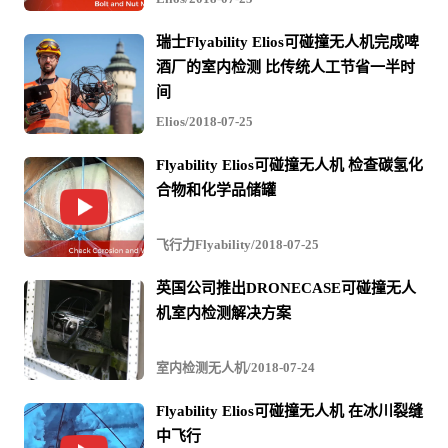
瑞士Flyability Elios可碰撞无人机完成啤
酒厂的室内检测 比传统人工节省一半时
间
Elios/2018-07-25
Flyability Elios可碰撞无人机 检查碳氢化
合物和化学品储罐
由BUREAU VERITAS认证的检验员批准ELIOS 2为API 510
飞行力Flyability/2018-07-25
的正式检验工具
英国公司推出DRONECASE可碰撞无人
机室内检测解决方案
荷兰检验服务公司RoNik Inspectioneering的Steven Verver想
要了解专业检验机构Bureau Veritas里的检验员是否会同意
室内检测无人机/2018-07-24
使用Elios 2代替人进入压力容器进行API 510 检查。
Flyability Elios可碰撞无人机 在冰川裂缝
最初Bureau Veritas检验集团的检查员对使用Elios 2持非常怀
中飞行