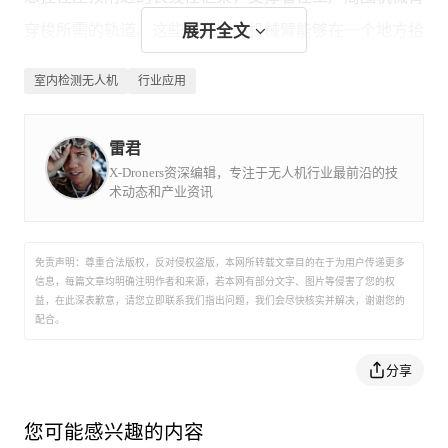
穿梭所需的轨道。这些轨道上的机械臂能够在一个地方拾
展开全文
取零件并将它们送入工厂车间的机器中。
室内检测无人机
行业应用
这个工厂内有大约200个龙门架，它们需要经常接受检查以
雷君
X-Droners资深编辑，专注于无人机行业最前沿的技
确保它们不会破裂或松脱，并落在地板、设备或人员身
术动态和产业资讯
上。该工厂通常在夏季停工三周期间进行检查。在该工厂
的四条机器生产线中，每条配备最多六人的团队，他们将
免责声明：尊重合法版权，反对侵权盗版，本网所转载文章目的在于为用户传递更多
使用电动升降机并铺设脚手架以到达龙门架的位置。工厂
信息，每篇文章均明确注明作者和来源，若本网有部分文字、图片等侵害了您的权
益，在此深表歉意，请您立即联系我们指出问题，我们会尽快核实并解决，谢谢您的
一直在寻找一种方法来提高这个过程的效率，一名工人开
配合。
玩笑地表示，他们应该将一个遥控车安装在轨道上，并附
分享
带一个可以来回穿梭并拍摄镜头的相机。然后，有人建议
使用无人机。
您可能感兴趣的内容