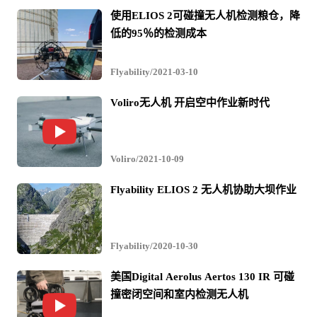
使用ELIOS 2可碰撞无人机检测粮仓，降
低的95％的检测成本
该工厂与一些当地公司合作开发了一种安装有多个摄像头
的定制无人机，包括可以感应热量的热成像摄像头，广角
Flyability/2021-03-10
镜头和近摄镜头。它可以拍摄动态视频或静止图像。
Voliro无人机 开启空中作业新时代
这架无人机允许一支由两人组成的团队完成几乎需要二十
Voliro/2021-10-09
几人做的事情，检查一个120英尺龙门架的时间从12小时减
Flyability ELIOS 2 无人机协助大坝作业
少到12分钟。该工厂也不需要关闭生产，也可实现更频繁
的检查。
Flyability/2020-10-30
美国Digital Aerolus Aertos 130 IR 可碰
撞密闭空间和室内检测无人机