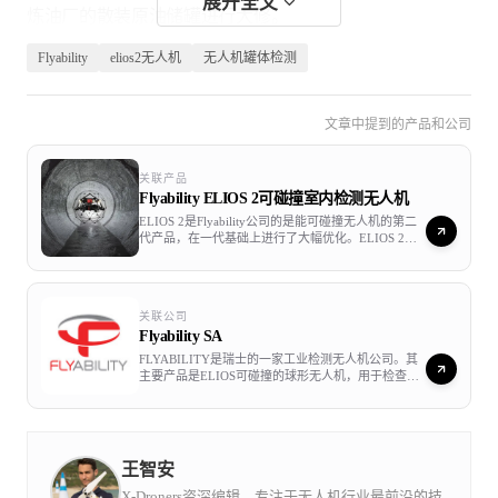
展开全文
炼油厂的散装原油储罐进行大修。
Flyability
elios2无人机
无人机罐体检测
该油罐体积巨大，可容纳37,000立方米的石油。同时这个
储罐建于1972年，年代较久。
文章中提到的产品和公司
PERTAMINA对该维护项目的要求是：
关联产品
Flyability ELIOS 2可碰撞室内检测无人机
更新1972年以来油罐的原始图纸，并附有示意图和蓝图。
ELIOS 2是Flyability公司的是能可碰撞无人机的第二
代产品，在一代基础上进行了大幅优化。ELIOS 2配
备了强大的传感器，一台1230万像素的可见光相机，
系统地检查储罐内部，以确定EPC（工程，采购和构造）
支持4K高清实时视频查看，一台FLIR的热成像相机，
为ELIOS 2提供了强大的感知能力，最细小裂缝也难
要求。
逃它的“火眼晶晶”。防尘照明灯，可以让ELISO 2即
关联公司
使穿越肮脏的地方,也不会迷失目标。
Flyability SA
为了减少检查人员的风险，使用该油箱作为测试范例，施
FLYABILITY是瑞士的一家工业检测无人机公司。其
主要产品是ELIOS可碰撞的球形无人机，用于检查无
工中减少绳索进入和有人进入油箱的次数。
法进入，限制和复杂的空间，可以广泛应用于能源，
化工，海事行业，公共设施，特检，公共安全等行
业。Flyability为最终用户提供了一个短时间，低成
提高EPC维护流程（包括评估，计划和项目执行）的整体
本，低风险的检测工具。通过在建筑物内安全使用无
人机，它使工业公司和检验员可以减少停机时间，检
王智安
效率。
验成本和对工人的风险。 Flyability在50多个国家/地
区的发电，石油和天然气，化工，海事，基础设施和
X-Droners资深编辑，专注于无人机行业最前沿的技