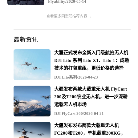
Flyability/2020-05-14
繁，安全地碰触资产
查看更多同型号推荐内容 →
高质量的图像捕获— 4K高分辨率RGB摄像机和热红外摄
像机可在进行检查的同时捕获高质量的可视数据
最新资讯
专业的照明功能-10,000流明LED照明灯具有直射和斜射照
大疆正式发布全新入门级航拍无人机
明系统，使检查员可以模仿手电筒的有人检查员的技术来
DJI Lito 系列 Lito X1、Lito 1：成熟
识别资产缺陷
技术的打包重组，更低价格的选择
DJI Lito系列/2026-04-23
稳定和距离锁定-系统和传感器即使在GPS受限的环境中也
大疆发布两款大载重无人机 FlyCart
可以实现稳定的飞行，并且允许检查员“锁定”无人机到被
200及T200农业无人机，进一步深耕
检查物体的距离
运载无人机市场
DJI FlyCart 200/2026-04-21
Inspector软件-允许高效，用户友好的数据查看和报告生成
大疆发布发布两款大载重无人机
FC200和T200，单机载重200KG，