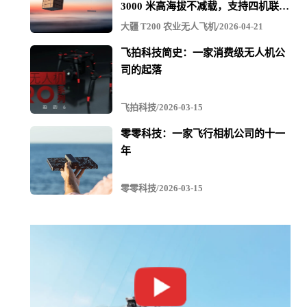
3000 米高海拔不减载，支持四机联吊
最多600KG
大疆 T200 农业无人飞机/2026-04-21
飞拍科技简史：一家消费级无人机公
司的起落
飞拍科技/2026-03-15
零零科技：一家飞行相机公司的十一
年
结论
零零科技/2026-03-15
Elios 2的实际效果超出了PERTAMINA人员对原油储罐内密
闭空间检查的期望。
与传统的检查方法相比，检查员需要绳索和脚手架的支撑
下才能实际进入油箱，Elios 2则不需要这些，大大改善了