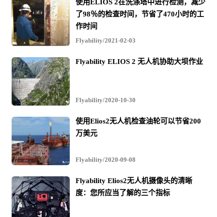
使用ELIOS 2在洗涤塔中进行检测，减少
注意：本案例研究仅涵盖第二任务的结果（密闭空间检
了98％的检查时间，节省了470小时的工
查）。要了解有关Halo Robotics如何处理第一个任务的结
作时间
果（创建数字孪生）的更多信息，请参见Halo Robotics网
Flyability/2021-02-03
站上的完整白皮书。
Flyability ELIOS 2 无人机协助大坝作业
解决方案
Flyability/2020-10-30
PERTAMINA聘请了无人机技术专家Halo Robotics帮助实施
使用Elios2无人机检查油轮可以节省200
新技术的使用，以完成项目所需的两任务目标（创建数字
万美元
孪生和进行密闭视觉检查）。
Flyability/2020-09-08
在密闭空间检查中，HaloRobotics决定使用Flyability的Elios
Flyability Elios2无人机摄像头的清晰
2无人机，并指出该无人机具有以下功能：
度：您所应当了解的三个指标
耐碰撞的笼子-使其成为室内检查场景的理想选择，允许频