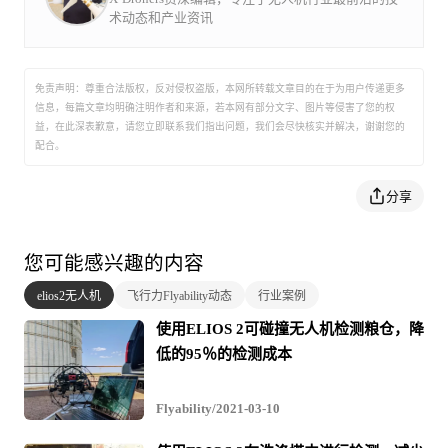
公共事业以及公共安全领域拥有数百名客户，
术动态和产业资讯
进行这项工作的一个关键因素是，所产生的数据必须在油
Flyability处于业界前沿并继续引领商业室内无人机领
域的创新。
箱的规划和执行维护的各个方面（即工程，采购和建造—
免责声明：尊重合法版权，反对侵权盗版，本网所转载文章目的在于为用户传递更多
EPC）之间可以共用。
信息，每篇文章均明确注明作者和来源，若本网有部分文字、图片等侵害了您的权
益，在此深表歉意，请您立即联系我们指出问题，我们会尽快核实并解决，谢谢您的
为了达到这些要求，PERTAMINA领导将工作分为两个主
配合。
要的任务：
分享
1.创建数字孪生模型-从水箱的3D扫描中获取更新的竣工示
意图和结构数据。
您可能感兴趣的内容
elios2无人机
飞行力Flyability动态
行业案例
2.密闭空间检查-对罐体内部进行完整的系统近距离目视检
使用ELIOS 2可碰撞无人机检测粮仓，降
查（CVI）。
低的95％的检测成本
该项目的总体目标是创建可复制的流程的样板，然后可将
Flyability/2021-03-10
其用于PERTAMINA在整个国家/地区的运营中。