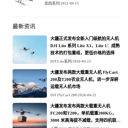
如风系列/2021-09-13
最新资讯
大疆正式发布全新入门级航拍无人机
DJI Lito 系列 Lito X1、Lito 1：成熟
技术的打包重组，更低价格的选择
D-RTK 2 高精度GNSS系统可用作Phantom 4 RTK移动站。
DJI Lito系列/2026-04-23
系统集成了GPS、GLONASS、BEIDOU、GALILEO的4系
大疆发布两款大载重无人机 FlyCart
统11频点高精度接收机，并组合了OcuSync 2.0、 4G、
200及T200农业无人机，进一步深耕
运载无人机市场
WiFi、LAN口等通信链路，形成通信的多功能及冗余备
DJI FlyCart 200/2026-04-21
份。 D-RTK 2 高精度GNSS系统可支持Phantom 4 RTK、
大疆发布发布两款大载重无人机
MG-1P RTK等无人机，方便用于测量、农业边界测量以及
FC200和T200，单机载重200KG，
三维测绘建图等高精度应用领域。设备便于拆装、架设、
3000 米高海拔不减载，支持四机联吊
校准，大大提高了作业效率。
最多600KG