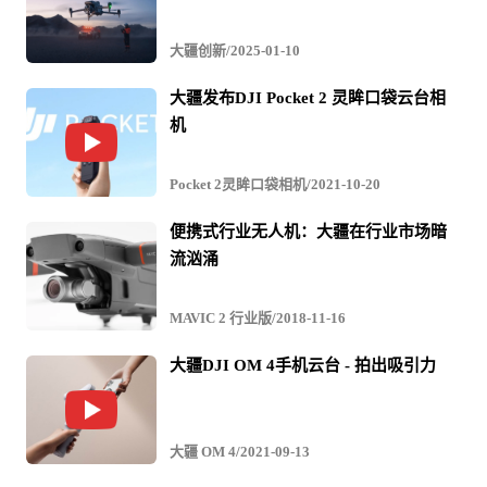
凭借时钟同步设计，Phantom 4 RTK的飞控、相机与RTK的
大疆创新/2025-01-10
时钟系统实现微秒级同步，相机成像时刻误差低至毫秒
大疆发布DJI Pocket 2 灵眸口袋云台相
级。 通过对相机镜头中心点位置和天线中心点位置进行补
机
偿，在RTK精准定位的同时，位置信息与相机的时间误差
Pocket 2灵眸口袋相机/2021-10-20
显著减少。影像获得更加精确的位置信息，满足高精度航
便携式行业无人机：大疆在行业市场暗
测需求。航测作业还可免去传统作业过程中的像控点布
流汹涌
设，达到辅助空中三角测量免像控点效果，简化作业流
程，降低时间成本。
MAVIC 2 行业版/2018-11-16
大疆DJI OM 4手机云台 - 拍出吸引力
大疆 OM 4/2021-09-13