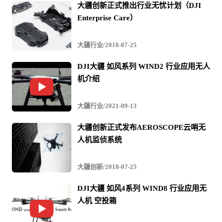
大疆创新正式推出行业无忧计划（DJI
Enterprise Care）
大疆行业/2018-07-25
遥控器采用OcuSync 2.0高清数字图传，传输稳定可靠，控
DJI大疆 如风系列 WIND2 行业应用无人
制距离远达7公里*；支持4G网络、集成1080p高亮显示
机介绍
屏，可热插拔更换电池，为室外长时作业提供全面保障。
单架次起落作业面积可达约1平方公里（1500亩），一台遥
大疆行业/2021-09-13
控器最多可同时控制5台飞行器，结合自主规划作业功能，
大疆创新正式发布AEROSCOPE云哨无
大幅提升测绘、农业、巡检等外场作业效率。
人机监侦系统
*FCC标准，在无干扰室外空旷环境测得。
大疆创新/2018-07-25
适配D-RTK 2高精度GNSS移动站
DJI大疆 如风4系列 WIND8 行业应用无
人机 空投箱