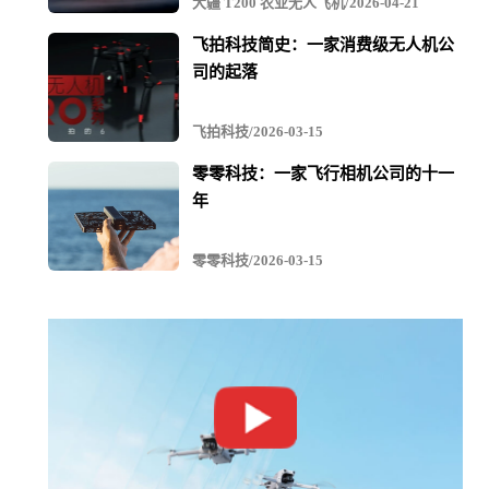
大疆 T200 农业无人飞机/2026-04-21
飞拍科技简史：一家消费级无人机公
一体化解决方案，多任务能手
司的起落
飞拍科技/2026-03-15
零零科技：一家飞行相机公司的十一
年
Phantom 4 RTK结合PC地面站专业版软件，提供一体化高
零零科技/2026-03-15
时效性、高精度的正射影像生成解决方案，即飞即用。
Phantom 4 RTK获取的航拍照片能精确记录位置、姿态、置
信度、镜头标定参数等信息，满足多种任务场景下的作业
与后处理需求，并支持第三方建图软件，满足多种任务场
景下的作业后处理需求。
在测绘、农业、巡检等多个领域，Phantom 4 RTK都可大显