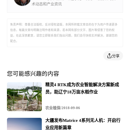
Phantom 4 RTK相机为航空摄影进行深度优化。1英寸2000
时控制5台飞行器， 结合自主规划作业功能，大幅提
术动态和产业资讯
升测绘、农业、巡检等外场作业效率。遥控器采用
OcuSync 2.0高清数字图传，传输稳定可靠， 控制距
万像素传感器与7组8片全玻璃镜头结合，提供高解析度影
离远达7公里*；支持4G网络、集成1080p高亮显示
屏， 可热插拔更换电池，为室外长时作业提供全面保
像。机械快门消除飞机高速运动导致的果冻效应，有效避
障。 支持4系统11频点卫星信号，可作为自架基站，
免责声明：尊重合法版权，反对侵权盗版，本网所转载文章目的在于为用户传递更多
为 Phantom 4 RTK 提供实时差分数据。通过 Ocusync
免建图精度降低。
信息，每篇文章均明确注明作者和来源，若本网有部分文字、图片等侵害了您的权
2.0 与 Phantom 4 RTK遥控器连接，确保差分数据可
靠传输。Phantom 4 RTK 结合遥控器内置 App 和 PC
益，在此深表歉意，请您立即联系我们指出问题，我们会尽快核实并解决，谢谢您的
地面站专业版软件，提供一体化高时效性、高精度的
配合。
镜头出厂前经过严格的校正，相机与飞控、RTK的时钟系
正射影像生成解决方案，即飞即用，实现数据快速上
传处理。非专业用户也能快速上手，完成数据采集和
地图生成。航拍照片精确记录位置、姿态、置信度、
统实现微秒级同步，保障影像输出精度。系统支持实时
分享
镜头标定参数等信息，支持第三方建图软件，满足多
种任务场景下的作业于后处理需求。
RTK、PPK数据并记录精确位置、姿态、置信度、镜头标
您可能感兴趣的内容
定参数等重要信息，支持多种场景下的作业与后处理需
求。
精灵4 RTK成为农业智能解决方案新成
员，助辽宁18万亩水稻作业
此外，Phantom 4 RTK采用全新相机畸变校正算法。每个镜
头均经过严格工艺校正，大幅降低畸变对影像精度的影
农业植保/2018-09-06
响。
大疆发布Matrice 4系列无人机：开启行
业应用新篇章
精准建图 超远控距