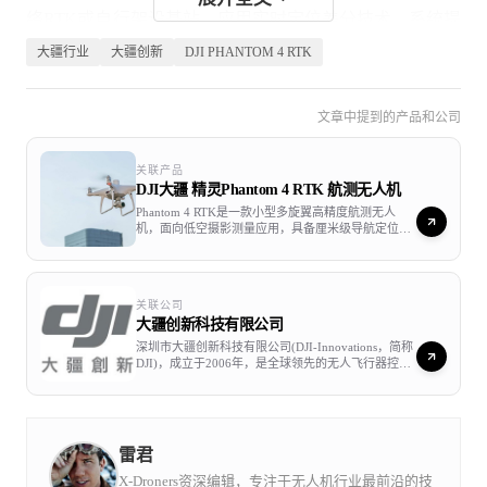
络RTK或自行架设基站，应用实时定位差分技术。系统提
大疆行业
大疆创新
DJI PHANTOM 4 RTK
供卫星原始观测值与相机曝光文件，支持PPK后处理。不
受限于通信链路与网络覆盖，作业更加灵活高效。
文章中提到的产品和公司
高精度成像
关联产品
DJI大疆 精灵Phantom 4 RTK 航测无人机
Phantom 4 RTK是一款小型多旋翼高精度航测无人
机，面向低空摄影测量应用，具备厘米级导航定位系
统和高性能成像系统，支持实时RTK、PPK数据并记
录精确位置、姿态、置信度、镜头标定参数等，提供
精准航测影像输出，支持各种任务场景下的作业与后
处理需求。结合遥控器内置APP以及大疆PC地面站专
关联公司
业版，同时可扩展第三方专业建模软件，组成完整的
大疆创新科技有限公司
软硬件解决方案，大幅降低航空摄影测量使用复杂
度。Phantom 4 RTK通过时钟同步设计，飞控、相机
深圳市大疆创新科技有限公司(DJI-Innovations，简称
与RTK的时钟系统实现微秒级同步，相机成像时刻毫
DJI)，成立于2006年，是全球领先的无人飞行器控制
秒级误差，并对相机镜头中心点位置和天线中心点位
系统及无人机解决方案的研发和生产商，客户遍布全
置进行补偿，在RTK精准定位的同时，减少位置信息
球100多个国家。通过持续的创新，大疆致力于为无
与相机的时间误差，使影像获得更加精确的位置信
人机工业、行业用户以及专业航拍应用提供性能最
息，满足高精度航测需求，可免去传统航测过程中的
强、体验最佳的革命性智能飞控产品和解决方案。
像控点布设，达到辅助空中三角测量免像控点效果，
雷君
简化作业流程，降低时间成本。单架次起落作业面积
可达约1平方公里（1500亩），一台遥控器最多可同
X-Droners资深编辑，专注于无人机行业最前沿的技