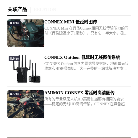
关联产品
RELATION
CONNEX MINI 低延时图传
8.0
/10
CONNEX Mini 在具备Connex相同无线传输能力的同
时（传输延迟小于1毫秒），只有它一半大小，覆盖
范围达500米。CONNEX Mini(CONNEX迷你）的重
量基本可以忽视，并且具备清晰的60帧1080P影像，
能够很方便地在摄像机和架设装备上拆装。
CONNEX Outdoor 低延时无线图传系统
8.0
/10
CONNEX Outdoor包含内置信号发射器，地面单元接
收器和HDR摄像机。 这一完整的一站式解决方案旨
在帮助实现立即快速部署。 该系统是专业级和工业级
应用场景的理想之选，可承受最严酷的条件，具有灵
活的安装选项和防风雨设计。 支持使用集成的安装板
或多功能的1/4 20“和3/8”卡口安装选件安装摄像机。
AMIMON CONNEX 零延时高清图传
CONNEX Outdoor系统支持带有HDMI输出的视频传
8.5
/10
输/接收，最远可达1000英尺（304米）
所有的专业级无人机HD高清拍摄都有相同的要求
——稳定的无线HD高清传输。CONNEX在具备超高
的传输稳定性的同时，还能够保证出色的HD高清画
质以及零延迟。CONNEX使用了AMIMON革命性的
HD视频技术，这项技术被广泛用于新闻直播和电影
行业。其5GHz的频率，2*5MIMO和自动频道，让画
面传输不被来自无人机遥控和其他2.4GHz频道信号的
干扰，保证了画面传输的稳定性。零延迟的传输特点