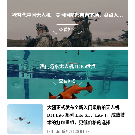
也能为电视直播、监控和一些要求严格的拍摄工作提
供实时的画面。CONNEX还支持多达四个显示器的多
点投放，每个显示器都可以收到完美的高清影像。安
欲替代中国无人机，美国国防部亲自下场，盘点入围
装简单，随安随用！CONNEX是用于高端无人机无线
影像传输的完美装备，拥有零延迟、Mavlink陀螺仪控
美军SRR项目的五款无人机
制功能和在嘈杂无线电信号环境（比如有其他无人机
或者无线通信信号）下稳定工作的能力。
查看排名
热门防水无人机TOP5盘点
查看排名
大疆正式发布全新入门级航拍无人机
DJI Lito 系列 Lito X1、Lito 1：成熟技
术的打包重组，更低价格的选择
DJI Lito系列/2026-04-23