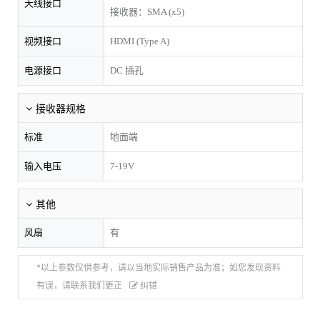
天线接口
接收器：SMA (x5)
视频接口
HDMI (Type A)
电源接口
DC 插孔
接收器规格
标准
地面端
输入电压
7-19V
其他
风扇
有
*以上参数仅供参考，请以当地实际销售产品为准；如您发现资料
有误，请联系我们更正
纠错