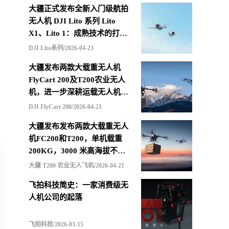
大疆正式发布全新入门级航拍
无人机 DJI Lito 系列 Lito
X1、Lito 1：成熟技术的打包
重组，更低价格的选择
DJI Lito系列/2026-04-23
大疆发布两款大载重无人机
FlyCart 200及T200农业无人
机，进一步深耕运载无人机市
场
DJI FlyCart 200/2026-04-21
大疆发布发布两款大载重无人
机FC200和T200，单机载重
200KG，3000 米高海拔不减
载，支持四机联吊最多600KG
大疆 T200 农业无人飞机/2026-04-21
飞拍科技简史：一家消费级无
人机公司的起落
飞拍科技/2026-03-15