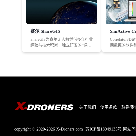
赛尔 ShareGIS
ShareGIS为赛尔无人机凭借多年行业
Correlato
经验与技术积累，独立研发的“课眼
间数据的软件
测图”软件。包含采集、编辑、质检
SimActiv
于一体，通过先进的采编工具，使
Correlato
工作效率大大提升。ShareGIS拥有免
面模型（DS
费、智能、易学、高效、高质、无
（DTM）、正
损、可定制等特点。行业应用广
化的检测的全
泛，可为地籍测图、水利、交通电
件比目前可用
力、安防等各行业提供数据支撑。
操作简单直观
终用户也可以
要的的地理空
关于我们
使用条款
联系我
copyright © 2020-2026 X-Droners.com
苏ICP备18049135号
网站问