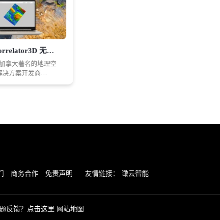
SimActive Correlator3D 无人机测绘建模软件
r3D是加拿大著名的地理空
解决方案开发商
e推出的航空测绘软件。
r3D是包括用于生成数字表
M）和数字地形模型
射影像的创建和3D变
自动软件工具。 该软
的工具快得多，而且
，这意味着即使是最
轻松快速生成自己需
间产品数据。
们
商务合作
免责声明
友情链接：
瞰云智能
题反馈？点击这里
网站地图