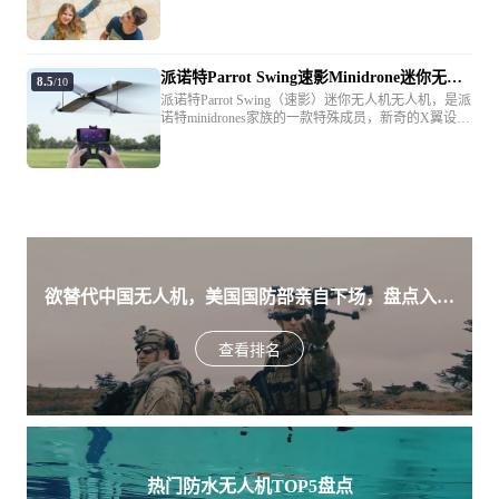
场上被公认为是最稳定的迷你无人机之一，您可以轻
松操控Parrot Mambo与你的朋友进行互动玩乐，更可
以从空中拍摄你和朋友的照片，增添无穷乐趣。
派诺特Parrot Swing速影Minidrone迷你无人
8.5
/10
机
派诺特Parrot Swing（速影）迷你无人机无人机，是派
诺特minidrones家族的一款特殊成员，新奇的X翼设
计，让parrot swing可以在固定翼个多旋翼之间自由切
换，充分感受飞行带来的酷炫和乐趣。
欲替代中国无人机，美国国防部亲自下场，盘点入围
美军SRR项目的五款无人机
查看排名
热门防水无人机TOP5盘点