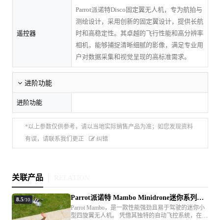
Parrot派诺特Disco固定翼无人机，专为航拍与
测绘设计，采用创新的固定翼设计，提供长航
遥控器
时和高稳定性。其卓越的飞行性能和高分辨率
相机，能够捕捉清晰细腻的影像，满足专业用
户对数据采集和视觉呈现的高标准需求。
进阶功能
进阶功能
*以上参数仅供参考，请以当地实际销售产品为准；如您发现资料
有误，请联系我们更正
纠错
关联产品
RELATION
Parrot派诺特 Mambo Minidrone迷你系列加
8.5
/10
农炮 机械爪 无人机
Parrot Mambo，是一款性能强劲且易于驾驶的迷你小
型四旋翼无人机。 凭借其独特的自动飞控系统，在市