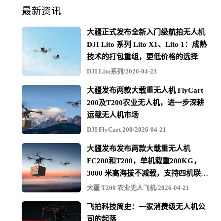
最新资讯
大疆正式发布全新入门级航拍无人机
DJI Lito 系列 Lito X1、Lito 1：成熟
技术的打包重组，更低价格的选择
DJI Lito系列/2026-04-23
大疆发布两款大载重无人机 FlyCart
200及T200农业无人机，进一步深耕
运载无人机市场
DJI FlyCart 200/2026-04-21
大疆发布发布两款大载重无人机
FC200和T200，单机载重200KG，
3000 米高海拔不减载，支持四机联吊
最多600KG
大疆 T200 农业无人飞机/2026-04-21
飞拍科技简史：一家消费级无人机公
司的起落