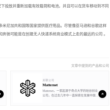
作的情况下投放并重新加载有效载荷和电池，并且可以在货车移动到不同
海地和多米尼加共和国等国家提供医疗用品。尽管像亚马逊和谷歌这样
net和奔驰可能是在创建无人快递系统商业模式上走的最远的公司 。
文章中提到的产品和公司
关联公司
Matternet
Matternet，一家起源于奇点大学的硅谷创业
公司，在过去几年中一直探索在发展中国家
利用无人机实现货物快递运输，尤其是把食
物和医疗物资运送到车辆难以到达的地区。
现在，Matternet终于准备好推出一款商业版