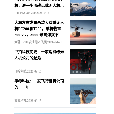
机，进一步深耕运载无人机市
场
DJI FlyCart 200/2026-04-21
大疆发布发布两款大载重无人
机FC200和T200，单机载重
200KG，3000 米高海拔不减
载，支持四机联吊最多600KG
大疆 T200 农业无人飞机/2026-04-21
飞拍科技简史：一家消费级无
人机公司的起落
飞拍科技/2026-03-15
零零科技：一家飞行相机公司
的十一年
零零科技/2026-03-15