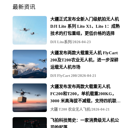
最新资讯
大疆正式发布全新入门级航拍无人机
DJI Lito 系列 Lito X1、Lito 1：成熟
技术的打包重组，更低价格的选择
DJI Lito系列/2026-04-23
大疆发布两款大载重无人机 FlyCart
200及T200农业无人机，进一步深耕
运载无人机市场
DJI FlyCart 200/2026-04-21
模块化设计
大疆发布发布两款大载重无人机
鳍源FIFISH PRO禅ZEN1水下无人机采用了模块化的设
FC200和T200，单机载重200KG，
计，可根据配设需要对配备的摄影器材进行快速拆换。
3000 米高海拔不减载，支持四机联吊
最多600KG
大疆 T200 农业无人飞机/2026-04-21
飞拍科技简史：一家消费级无人机公
电池快速拆换，持久作业
司的起落