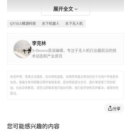
展开全文
QYSEA鳍源科技
水下机器人
水下无人机
高精度，高灵活度
李克林
鳍源FIFISH PRO禅ZEN1水下无人机可实现水中实现上下
X-Droners资深编辑，专注于无人机行业最前沿的技
左右前后6个方向任意转动，转动角度控制精度高达0.1°，
术动态和产业资讯
可满足水下各种高难度高标准的拍摄角度需求。
免责声明：尊重合法版权，反对侵权盗版，本网所转载文章目的在于为用户传递更多
信息，每篇文章均明确注明作者和来源，若本网有部分文字、图片等侵害了您的权
益，在此深表歉意，请您立即联系我们指出问题，我们会尽快核实并解决，谢谢您的
配合。
分享
您可能感兴趣的内容