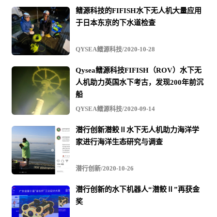
鳍源科技的FIFISH水下无人机大量应用
于日本东京的下水道检查
VR体感操控，身临其境，影随身动
QYSEA鳍源科技/2020-10-28
鳍源FIFISH PRO禅ZEN1水下无人机可搭配使用VR设备，
Qysea鳍源科技FIFISH（ROV）水下无
除了能够获得身临其境的水下视角外，还允使用者直接通
人机助力英国水下考古，发现200年前沉
过VR设备的方向转动同步控制水下机器人拍摄角度，真正
船
做到人机合一，影随身动，带来革命性的操控体验。
QYSEA鳍源科技/2020-09-14
潜行创新潜鲛Ⅱ水下无人机助力海洋学
家进行海洋生态研究与调查
潜行创新/2020-10-26
潜行创新的水下机器人“潜鲛Ⅱ”再获金
奖