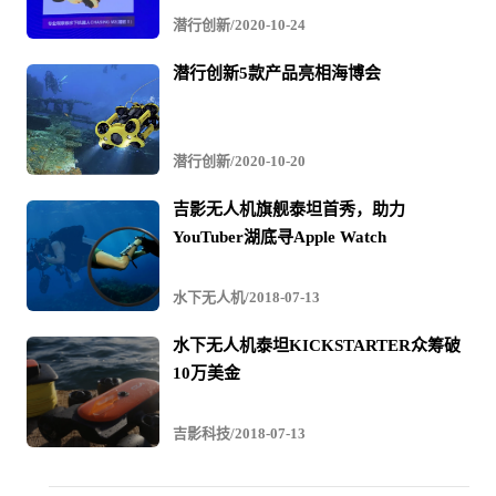
潜行创新/2020-10-24
相机参数实时调节
潜行创新5款产品亮相海博会
鳍源FIFISH PRO禅ZEN1水下无人机允许使用者在岸上通
过遥控器随时调节相机参数，并根据不同环境的需要进行
潜行创新/2020-10-20
拍摄、录像、打光等各项操作。
吉影无人机旗舰泰坦首秀，助力
YouTuber湖底寻Apple Watch
坚固耐用
水下无人机/2018-07-13
鳍源FIFISH PRO禅ZEN1水下无人机严谨的结构设计搭配
水下无人机泰坦KICKSTARTER众筹破
第二代纤维复合材料和航空铝材，使机器结构坚固，抗冲
10万美金
击，耐腐蚀，耐高低温，可以从容应对各种严酷复杂的拍
摄环境。
吉影科技/2018-07-13