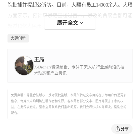
院批捕并提起公诉等。目前，大疆有员工14000余人。大疆
方面表示，预计牵涉范围超过百人，涉及的贪腐金额可能
展开全文
超过10亿人民币。
大疆创新
以下是大疆反腐败公告部分内容：
王局
X-Droners资深编辑，专注于无人机行业最前沿的技
术动态和产业资讯
近几个月以来，公司处理了不少涉嫌严重贪腐的人员，反
而被这些员工以及涉嫌行贿的外部供应商散布谣言称被公
免责声明：尊重合法版权，反对侵权盗版，本网所转载文章目的在于为用户传递更多
司迫害。而内部私下里，涉贪人员颠倒黑白、大喊无辜，
信息，每篇文章均明确注明作者和来源，若本网有部分文字、图片等侵害了您的权
益，在此深表歉意，请您立即联系我们指出问题，我们会尽快核实并解决，谢谢您的
说是公司又在搞派系斗争，自己是牺牲品，公司迫害老员
配合。
工等等。之前，公司抱着家丑不愿外扬的心态并没有太多
分享
发声，以为好坏自在人心，反而让舆论导向跑偏。今天，