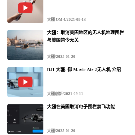
截止目前，公司处理了涉嫌腐败和渎职行为的员工有45
大疆 OM 4/2021-09-13
人。其中涉及供应链决策腐败的研发、采购人员最多，共
大疆：取消美国地区的无人机地理围栏
计26人；销售、行政、售后、工厂共计19人。问题严重移
与美国禁令无关
交司法处理的有16人，直接开除的共计29人。
大疆/2025-01-20
DJI 大疆- 御 Mavic Air 2无人机 介绍
由于上述内外勾结的腐败行为，很多物料长时间以高价卖
给公司，高价物料少则贵20-50%，低价物料不少都以2-3倍
的价格卖给公司。还有很多触目惊心的腐败黑洞和手法，
大疆创新/2021-09-11
这里不一一赘述。根据外部供应商、合作伙伴和内部员工
大疆在美国取消电子围栏禁飞功能
举报的线索，我们发现腐败的范围比想象的要大很多，现
在也只处理到冰山一角，还有很多人仍然在调查之中。预
大疆/2025-01-20
计牵涉到的范围超过百人，涉及的贪腐金额可能超过数亿