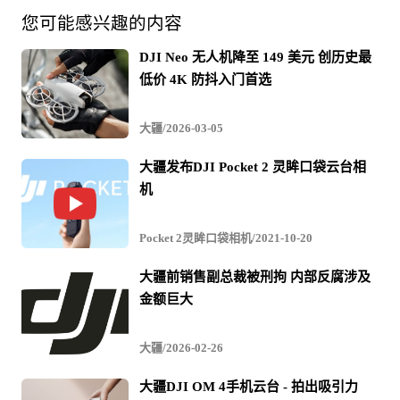
以公开信的方式跟全体同事做一次关于腐败情况的沟通与
您可能感兴趣的内容
宣导，晒一晒我们内部光鲜亮丽外表下丑陋的一面。
DJI Neo 无人机降至 149 美元 创历史最
低价 4K 防抖入门首选
2018年公司搞管理改革，原本是要搞管理和流程优化。这
大疆/2026-03-05
个过程中，我们却意外发现在供应商引入决策链条中的研
发人员、采购人员、品控人员大量存在腐败行为。其他体
大疆发布DJI Pocket 2 灵眸口袋云台相
机
系中，也存在销售人员、行政人员、售后和工厂人员利用
手中权力和流程漏洞搞腐败获取个人利益。2018年由于供
Pocket 2灵眸口袋相机/2021-10-20
应链贪腐造成平均采购价格超过合理水平20%以上，保守
大疆前销售副总裁被刑拘 内部反腐涉及
估计造成超过10亿人民币的损失（为2017年所有年终福利
金额巨大
的2倍以上）。这损失的10亿人民币每一分都是纯利，我们
大疆/2026-02-26
原本可以用来做公司发展投入和员工福利，却由于腐败而
白白损失掉。
大疆DJI OM 4手机云台 - 拍出吸引力