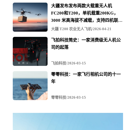
大疆发布发布两款大载重无人机
员，公司会采取一切手段追查到底，即使离职也不会就此
FC200和T200，单机载重200KG，
为止。只要上了重点黑名单，对敌工作就永远不会消停，
3000 米高海拔不减载，支持四机联吊
直到让腐败人员付出惨重代价为止。
最多600KG
大疆 T200 农业无人飞机/2026-04-21
飞拍科技简史：一家消费级无人机公
司的起落
贪腐问题的存在也是由于公司之前对于人性的认识过于单
纯。在没有完善的监督制度和思想教育的情况下，一些人
飞拍科技/2026-03-15
员一时经不起诱惑，犯下错误，如果可以迷途知返，深刻
零零科技：一家飞行相机公司的十一
忏悔，可以给予改过的机会。主动承认，交还所收款项，
年
并承诺不再犯的同事，公司将予以原谅和保密。对于检举
零零科技/2026-03-15
他人，查实的，追回赃款的一半将作为奖金给与检举人,公
司承诺严格为检举人保密。另外，对于一些采购原材料的
实际决策人，如果发生所经手的材料，明显高出应有的合
理价格，对公司造成严重损失的，即使暂时没有查实贪腐