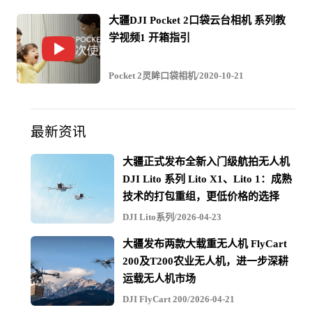
大疆DJI Pocket 2口袋云台相机 系列教
人民币。未来随着调查的深入，会不断有人被处理，情节
学视频1 开箱指引
严重者，我们将打造成样板工程，不少人会面临牢狱之
灾。
Pocket 2灵眸口袋相机/2020-10-21
腐败不仅给公司造成巨额经济损失和成本增加，对内还严
最新资讯
重破坏了公司内部信任的基础和员工团结，让好好做事情
大疆正式发布全新入门级航拍无人机
的人，正直的人一起背了黑锅；对外也破坏了合作伙伴公
DJI Lito 系列 Lito X1、Lito 1：成熟
技术的打包重组，更低价格的选择
平竞争的商业环境，让优质的、遵守规则的合作伙伴失去
DJI Lito系列/2026-04-23
本该有的合作机会。
大疆发布两款大载重无人机 FlyCart
200及T200农业无人机，进一步深耕
运载无人机市场
为应对当前严峻的腐败形势，公司正在密集调资源，集中
DJI FlyCart 200/2026-04-21
精力建设一支专业反腐团队。对于吃相非常难看的腐败人