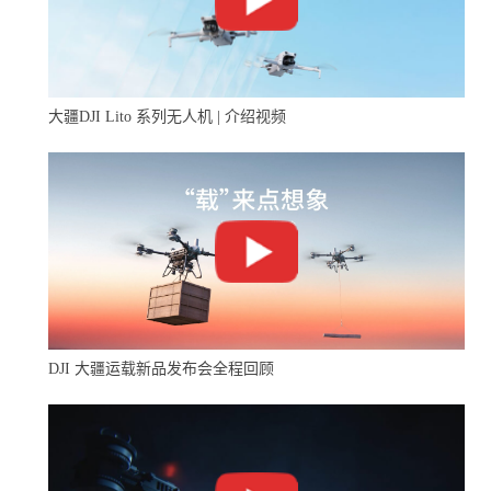
山谷、海边等复杂区域执行作业的无人机，在此次配合有
关部门进行江面巡检过程中出色发挥，展示了实力。未
来，3V复合翼无人机会在更多领域发挥重要作用。
大疆DJI Lito 系列无人机 | 介绍视频
DJI 大疆运载新品发布会全程回顾