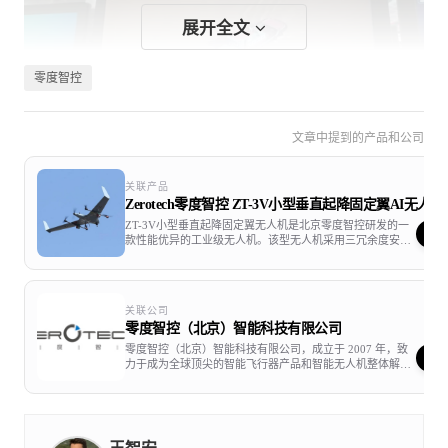
展开全文
零度智控
文章中提到的产品和公司
关联产品
Zerotech零度智控 ZT-3V小型垂直起降固定翼AI无人机
ZT-3V小型垂直起降固定翼无人机是北京零度智控研发的一
款性能优异的工业级无人机。该型无人机采用三冗余度安全
自驾仪，三套系统互为备份，意外故障时，自驾仪可自动切
换至正常运行的备份系统，全力确保飞行安全。挂载固定翼
专用三轴光电吊舱，配套智能化操作终端。融合AI技术，可
实现车辆、人员自动识别检测与跟踪，软件定期升级，可支
关联公司
持区域人员密度检测报警功能、道路河流监测分割功能。可
零度智控（北京）智能科技有限公司
选配视觉惯性里程计模块，飞行中即使丢失卫星信号，依然
可以安全返回起飞点，误差仅有1%，稳定可靠30km图像、
零度智控（北京）智能科技有限公司，成立于 2007 年，致
数据、话音一体数据链。
力于成为全球顶尖的智能飞行器产品和智能无人机整体解决
方案供应商。以“智引未来，创新无限”（BE SMART BE
INNOVATIVE）的理念，持续在智能无人飞行器领域创新发
展，为更多领域提供专业服务。零度智控（北京）智能科技
有限公司以固定翼核心控制系统起步，后扩展至多旋翼无人
机领域，技术池已覆盖飞控、云台、高清图传、CV、双目、