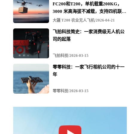
FC200和T200，单机载重200KG，
3000 米高海拔不减载，支持四机联吊
最多600KG
大疆 T200 农业无人飞机/2026-04-21
飞拍科技简史：一家消费级无人机公
司的起落
飞拍科技/2026-03-15
零零科技：一家飞行相机公司的十一
年
零零科技/2026-03-15
ZT-3V复合翼无人机作为集安防巡检、林业巡查、救援搜
索、海事巡检等为一体，可以搭载多种载荷并能在城市、