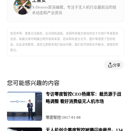
王智安
稳像等无人机关键领域，其双余度安全飞控“双子星”享誉国
内外，目前已服务于数以万计的客户。先后推出了飞行控制
X-Droners资深编辑，专注于无人机行业最前沿的技
系统、增稳云台、商用无人机整机、专业影视航拍系统等数
术动态和产业资讯
十款产品。产品系列被广泛应用于测绘、安防、影视、农
业、电力、科研等领域。
免责声明：尊重合法版权，反对侵权盗版，本网所转载文章目的在于为用户传递更多
信息，每篇文章均明确注明作者和来源，若本网有部分文字、图片等侵害了您的权
益，在此深表歉意，请您立即联系我们指出问题，我们会尽快核实并解决，谢谢您的
配合。
江面巡检工作，包含对两岸的生态保护巡检、禁渔期执法
分享
巡查，以及对江面上各类船只的监控等。通过无人机和江
面巡逻艇的配合，可以打造出全新的立体巡查模式，无人
您可能感兴趣的内容
机可以从整体进行整体把控，同时还能通过搭载的30倍变
专访零度智控CEO杨建军：裁员源于战
焦光电吊舱对江面上船只进行细节查看，如遇到情况，无
略调整 看好消费级无人机市场
人机可以展开追踪模式，同时及时向江面上的巡逻艇提供
零度智控/2017-01-08
信息和实时船只坐标，并且提供相关视频证据，协助处理
各种情况。这种全新的立体巡检和执法模式，更加全面彻
无人机创企零度智控被曝闪电裁员，134