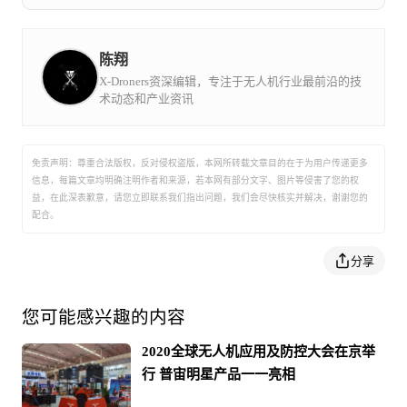
域的研发、生产和销售业务。高德智感借助母公司高
德红外拥有的自底层至系统的完整而全面的自主技
术，能为各行业提供性能强、体验佳、服务优的红外
热成像产品和解决方案。如今，高德智感的产品已广
陈翔
泛应用于电力、工业检测、安防监控、消防救援、警
用执法、工业自动化、环保、智能家居以及消费电子
X-Droners资深编辑，专注于无人机行业最前沿的技
领域。
术动态和产业资讯
免责声明：尊重合法版权，反对侵权盗版，本网所转载文章目的在于为用户传递更多
信息，每篇文章均明确注明作者和来源，若本网有部分文字、图片等侵害了您的权
益，在此深表歉意，请您立即联系我们指出问题，我们会尽快核实并解决，谢谢您的
配合。
分享
您可能感兴趣的内容
2020全球无人机应用及防控大会在京举
行 普宙明星产品一一亮相