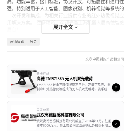
高，功能丰富，接口标准，协议开放，可拓展性和通用性
强，特别适用于人工智能、图像识别、机器视觉等系统的
二次开发和集成，为相关行业提供专业的红外热像视觉应
用解决方案。 更多精彩，欢迎光临上海机器人展高德智感
展开全文
展台！
高德智感
展会
文章中提到的产品和公司
关联产品
高德 TMS7138A 无人机双光载荷
TMS7138A是由三轴伺服稳定平台、高清可见光、非
制冷红外热像仪等组成的无人机双光载荷。该系统集
红外和可见光拍摄于一体，体积小，使用便捷，有助
于提升无人机续航能力。能全天候24小时监控空中及
地面情况，实现对微小目标的搜索和探测，并具备红
外测温功能。
关联公司
武汉高德智感科技有限公司
武汉高德智感科技有限公司成立于2016年11月，注册
资本6000万元，是上市公司武汉高德红外股份有限公
司旗下全资子公司，专注于红外热成像产品在民用领