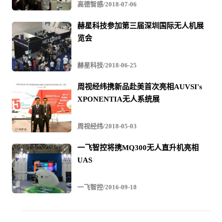
高德智感/2018-07-06
赫星科技参加第三届深圳国际无人机展
傲势展厅
览会
中国的无人机飞向范堡罗！
赫星科技/2018-06-25
在范堡罗航展上，傲势以企业整体形象精彩亮相，携“X系
周视经纬携新品赴美首次亮相AUVSI's
XPONENTIA无人系统展
列”等行业级无人机系统，以及配套载荷等产品参展，备受
瞩目！全方位展示出傲势的自主研发实力、工业可靠性设
周视经纬/2018-05-03
计、专业的产品及服务，新款革命性产品”X-Chimera”惊艳
一飞智控将携MQ300无人直升机亮相
首发，代表着傲势纯电动垂直起降固定翼飞行器最前沿的
UAS
技术集成，为无人机展区增添了一抹亮色，引起行业高度
关注。
一飞智控/2016-09-18