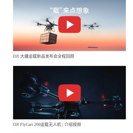
国际客户对X-Swift赞誉有加
2016范堡罗国际航展、2017阿斯塔纳世界博览会、2017巴
黎国际航展……多个世界级舞台的非凡展示，傲势代表着
中国高端“智”造和先进无人机系统技术同世界对话，足迹
遍布亚洲、欧洲、南美洲和非洲。从国内走向国际，傲势
DJI 大疆运载新品发布会全程回顾
闪耀光芒的背后是卓越的研发实力与成熟的研制体系支
撑，逐步攀升！
“X”系列无人机系统成为行业新名片
傲势自主研发的无人机系统及无人机协同设计、仿真工具
链均处行业领先水平，持续为国内外能源、环保、安防等
领域行业级用户提供着强有力的技术支撑。
DJI FlyCart 200运载无人机 | 介绍视频