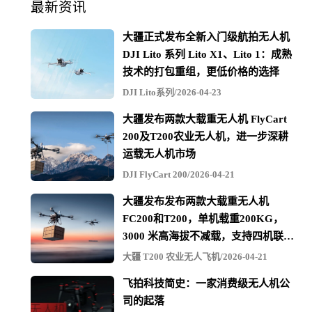
最新资讯
大疆正式发布全新入门级航拍无人机
DJI Lito 系列 Lito X1、Lito 1：成熟
技术的打包重组，更低价格的选择
DJI Lito系列/2026-04-23
大疆发布两款大载重无人机 FlyCart
200及T200农业无人机，进一步深耕
傲势新款无人机X-Chimera
运载无人机市场
在本届范堡罗航展上初次亮相的“X-Chimera”，将凭借同等
DJI FlyCart 200/2026-04-21
量级中唯一配备高性能任务计算机的无人机系统成为无人
大疆发布发布两款大载重无人机
FC200和T200，单机载重200KG，
机历史上的革命性产品，其任务计算机与飞控计算机的双
3000 米高海拔不减载，支持四机联吊
核结构如同人的大小脑一般协同作用，赋予飞机更高的应
最多600KG
大疆 T200 农业无人飞机/2026-04-21
急能力与飞行性能，更智能、更强大！
飞拍科技简史：一家消费级无人机公
司的起落