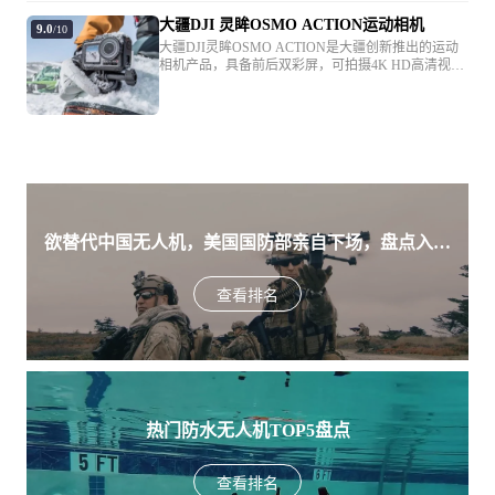
大疆DJI 灵眸OSMO ACTION运动相机
9.0
/10
大疆DJI灵眸OSMO ACTION是大疆创新推出的运动
相机产品，具备前后双彩屏，可拍摄4K HD高清视
频，最高支持60FPS，支持8倍慢动作，水下11米深防
水。
欲替代中国无人机，美国国防部亲自下场，盘点入围
美军SRR项目的五款无人机
查看排名
热门防水无人机TOP5盘点
查看排名