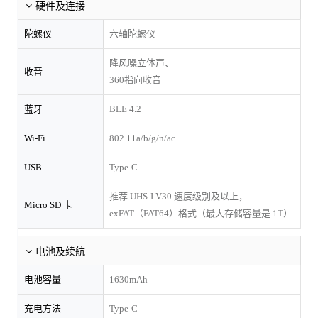
硬件及连接
陀螺仪
六轴陀螺仪
降风噪立体声、
收音
360指向收音
蓝牙
BLE 4.2
Wi-Fi
802.11a/b/g/n/ac
USB
Type-C
推荐 UHS-I V30 速度级别及以上，
Micro SD 卡
exFAT（FAT64）格式（最大存储容量是 1T）
电池及续航
电池容量
1630mAh
充电方法
Type-C